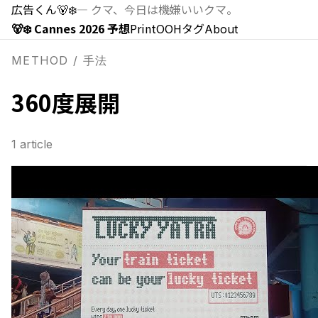
広告くん
🐻‍❄️
—
クマ、今日は機嫌いいクマ。
🐻‍❄️ Cannes 2026 予想
Print
OOH
タグ
About
METHOD / 手法
360度展開
1
article