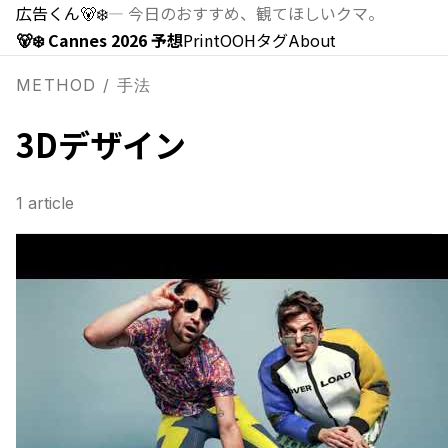
広告くん
🐻‍❄️
—
今日のおすすめ、観てほしいクマ。
🐻‍❄️ Cannes 2026 予想
Print
OOH
タグ
About
METHOD / 手法
3Dデザイン
1
article