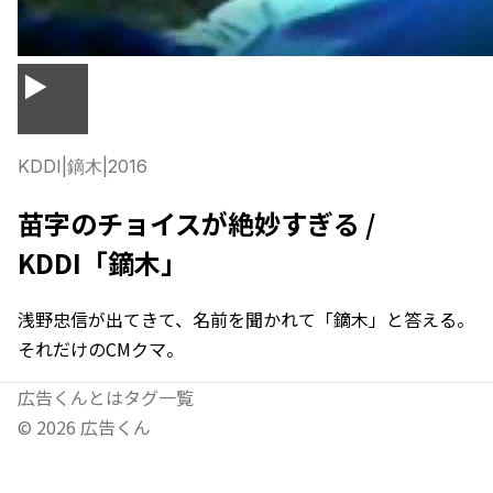
▶
KDDI
|
鏑木
|
2016
苗字のチョイスが絶妙すぎる /
KDDI「鏑木」
浅野忠信が出てきて、名前を聞かれて「鏑木」と答える。
それだけのCMクマ。
広告くんとは
タグ一覧
©
2026
広告くん