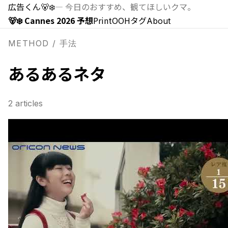
広告くん
🐻‍❄️
—
今日のおすすめ、観てほしいクマ。
🐻‍❄️ Cannes 2026 予想
Print
OOH
タグ
About
METHOD / 手法
あるあるネタ
2
articles