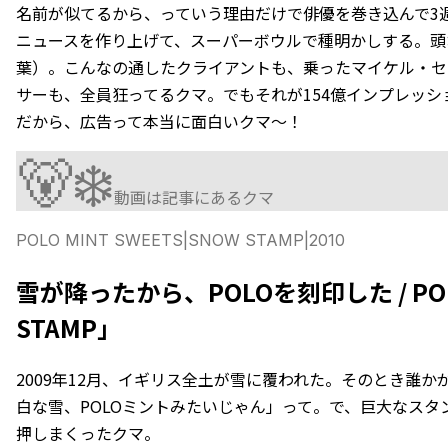
名前が似てるから、っていう理由だけで俳優を巻き込んで3
ニュースを作り上げて、スーパーボウルで種明かしする。頭
葉）。こんなの通したクライアントも、乗ったマイケル・セ
サーも、全員狂ってるクマ。でもそれが154億インプレッシ
だから、広告って本当に面白いクマ〜！
🐻‍❄️
動画は記事にあるクマ
POLO MINT SWEETS
|
SNOW STAMP
|
2010
雪が降ったから、POLOを刻印した / POL
STAMP」
2009年12月、イギリス全土が雪に覆われた。そのとき誰
白な雪、POLOミントみたいじゃん」って。で、巨大なスタ
押しまくったクマ。