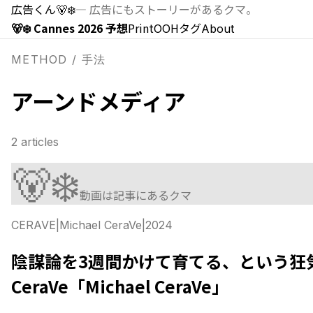
広告くん
🐻‍❄️
—
広告にもストーリーがあるクマ。
🐻‍❄️ Cannes 2026 予想
Print
OOH
タグ
About
METHOD / 手法
アーンドメディア
2
articles
🐻‍❄️
動画は記事にあるクマ
CERAVE
|
Michael CeraVe
|
2024
陰謀論を3週間かけて育てる、という狂気
CeraVe「Michael CeraVe」