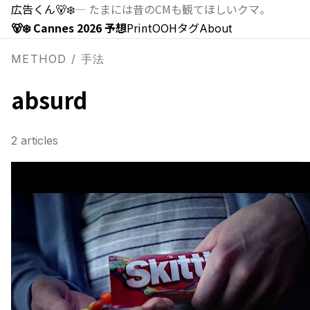
広告くん
🐻‍❄️
—
たまには昔のCMも観てほしいクマ。
🐻‍❄️ Cannes 2026 予想
Print
OOH
タグ
About
METHOD / 手法
absurd
2
articles