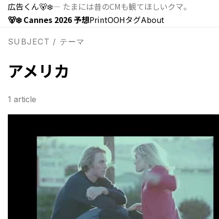
広告くん
🐻‍❄️
—
たまには昔のCMも観てほしいクマ。
🐻‍❄️ Cannes 2026 予想
Print
OOH
タグ
About
SUBJECT / テーマ
アメリカ
1
article