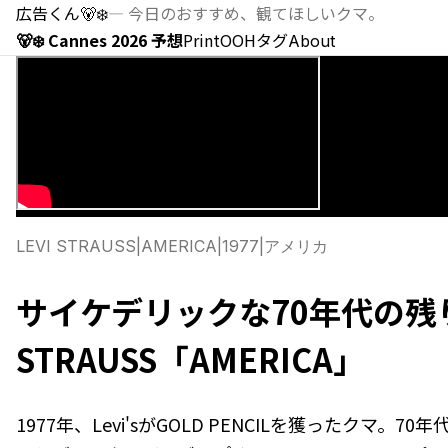
広告くん
🐻‍❄️
—
今日のおすすめ、観てほしいクマ。
🐻‍❄️ Cannes 2026 予想
Print
OOH
タグ
About
LEVI STRAUSS
|
AMERICA
|
1977
|
アメリカ
サイケデリックな70年代の残り香 
STRAUSS「AMERICA」
1977年、Levi'sがGOLD PENCILを獲ったクマ。70