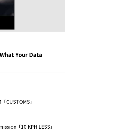
at Your Data
M「CUSTOMS」
ission「10 KPH LESS」