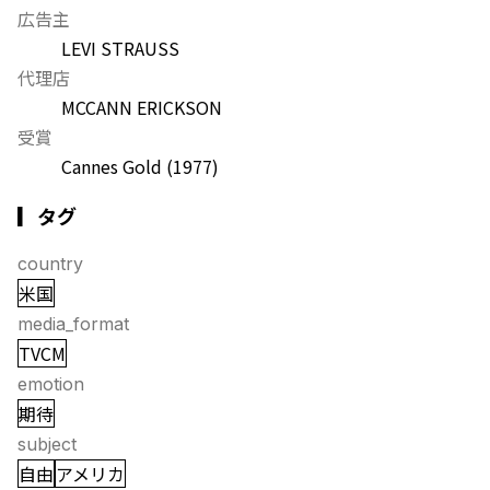
広告主
LEVI STRAUSS
代理店
MCCANN ERICKSON
受賞
Cannes Gold
(1977)
▎タグ
country
米国
media_format
TVCM
emotion
期待
subject
自由
アメリカ