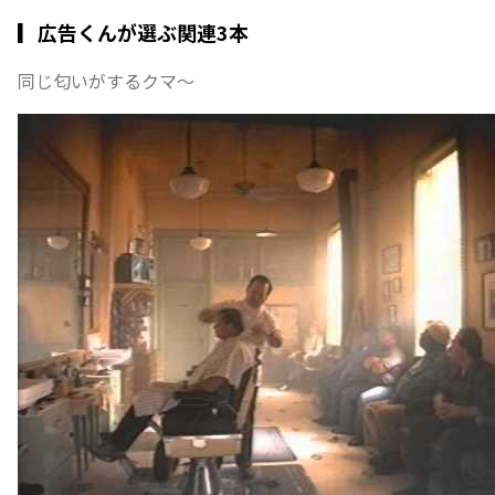
▎広告くんが選ぶ関連3本
同じ匂いがするクマ〜