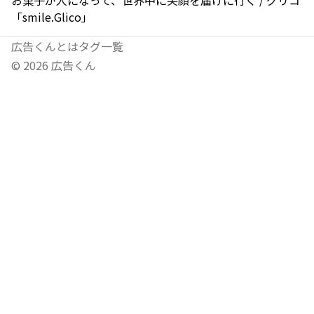
お菓子が人になって、世界中に笑顔を届けに行く / グリコ
「smile.Glico」
広告くんとは
タグ一覧
©
2026
広告くん