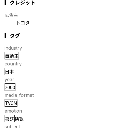
▎クレジット
広告主
トヨタ
▎タグ
industry
自動車
country
日本
year
2000
media_format
TVCM
emotion
喜び
楽観
subject