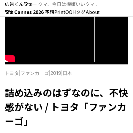
広告くん
🐻‍❄️
—
クマ、今日は機嫌いいクマ。
🐻‍❄️ Cannes 2026 予想
Print
OOH
タグ
About
トヨタ
|
ファンカーゴ
|
2019
|
日本
詰め込みのはずなのに、不快
感がない / トヨタ「ファンカ
ーゴ」