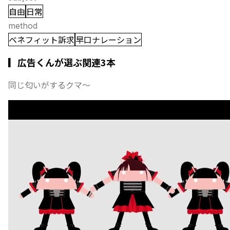
自由
日常
method
ベネフィット訴求
早口ナレーション
▎広告くんが選ぶ関連3本
同じ匂いがするクマ〜