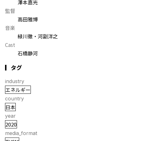
澤本嘉光
監督
高田雅博
音楽
緑川徹・河副洋之
Cast
石橋静河
▎タグ
industry
エネルギー
country
日本
year
2020
media_format