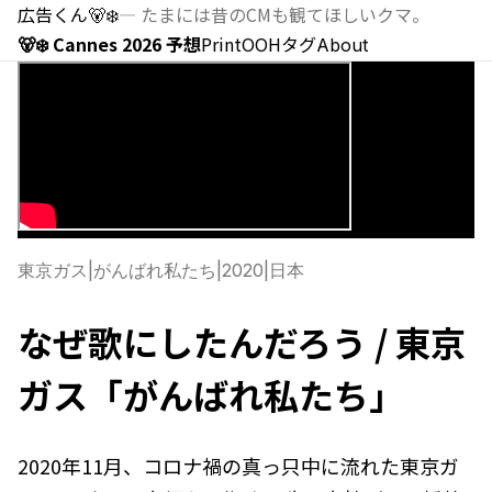
広告くん
🐻‍❄️
—
たまには昔のCMも観てほしいクマ。
🐻‍❄️ Cannes 2026 予想
Print
OOH
タグ
About
東京ガス
|
がんばれ私たち
|
2020
|
日本
なぜ歌にしたんだろう / 東京
ガス「がんばれ私たち」
2020年11月、コロナ禍の真っ只中に流れた東京ガ