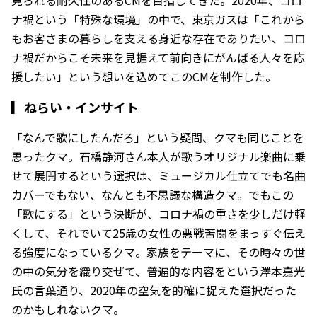
ナ禍という「特殊な環境」の中で、東京ガスは「これから
もお客さまの暮らしを支える身近な存在でありたい、コロ
ナ禍だからこそ未来を見据えて前向きにがんばる人々を応
援したい」という想いを込めてこのCMを制作した。
▎
ねらい・インサイト
「なんで歌にしたんだろ」という疑問、クマも同じことを
思ったクマ。石橋静河さん本人が歌うオリジナル楽曲に乗
せて展開するという選択は、ミュージカル仕立てでも名曲
カバーでもない、なんとも不思議な構造クマ。でもこの
「歌にする」という決断が、コロナ禍の重さを少しだけ軽
くして、それでいて25歳の女性の悪戦苦闘をまっすぐ伝え
る強度になっているクマ。家族をテーマに、その時々の世
の中の気分を織り交ぜて、普遍的な内容をという澤本嘉光
氏の言葉通り、2020年の空気を的確に捉えた選択だった
のかもしれないクマ。