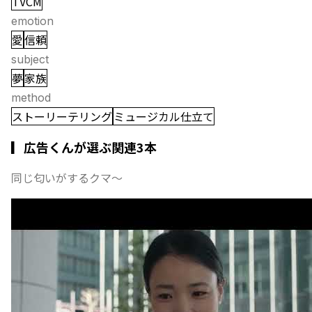
TVCM
emotion
愛
信頼
subject
夢
家族
method
ストーリーテリング
ミュージカル仕立て
▎広告くんが選ぶ関連3本
同じ匂いがするクマ〜