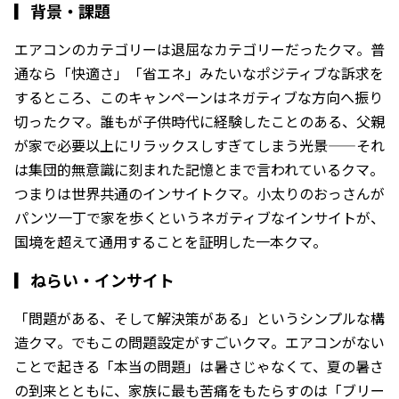
▎
背景・課題
エアコンのカテゴリーは退屈なカテゴリーだったクマ。普
通なら「快適さ」「省エネ」みたいなポジティブな訴求を
するところ、このキャンペーンはネガティブな方向へ振り
切ったクマ。誰もが子供時代に経験したことのある、父親
が家で必要以上にリラックスしすぎてしまう光景——それ
は集団的無意識に刻まれた記憶とまで言われているクマ。
つまりは世界共通のインサイトクマ。小太りのおっさんが
パンツ一丁で家を歩くというネガティブなインサイトが、
国境を超えて通用することを証明した一本クマ。
▎
ねらい・インサイト
「問題がある、そして解決策がある」というシンプルな構
造クマ。でもこの問題設定がすごいクマ。エアコンがない
ことで起きる「本当の問題」は暑さじゃなくて、夏の暑さ
の到来とともに、家族に最も苦痛をもたらすのは「ブリー