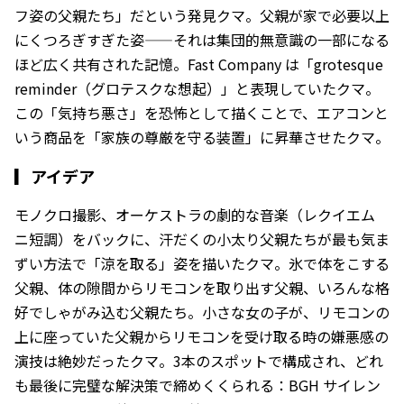
フ姿の父親たち」だという発見クマ。父親が家で必要以上
にくつろぎすぎた姿——それは集団的無意識の一部になる
ほど広く共有された記憶。Fast Company は「grotesque
reminder（グロテスクな想起）」と表現していたクマ。
この「気持ち悪さ」を恐怖として描くことで、エアコンと
いう商品を「家族の尊厳を守る装置」に昇華させたクマ。
▎
アイデア
モノクロ撮影、オーケストラの劇的な音楽（レクイエム
ニ短調）をバックに、汗だくの小太り父親たちが最も気ま
ずい方法で「涼を取る」姿を描いたクマ。氷で体をこする
父親、体の隙間からリモコンを取り出す父親、いろんな格
好でしゃがみ込む父親たち。小さな女の子が、リモコンの
上に座っていた父親からリモコンを受け取る時の嫌悪感の
演技は絶妙だったクマ。3本のスポットで構成され、どれ
も最後に完璧な解決策で締めくくられる：BGH サイレン