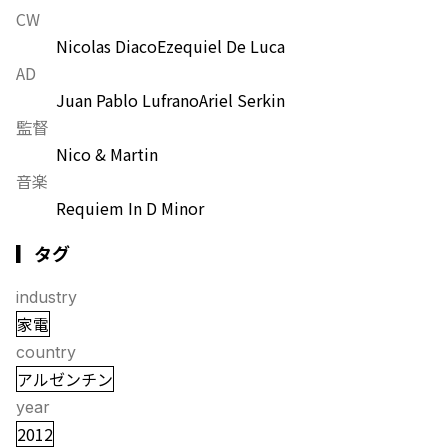
CW
Nicolas Diaco
Ezequiel De Luca
AD
Juan Pablo Lufrano
Ariel Serkin
監督
Nico & Martin
音楽
Requiem In D Minor
▎タグ
industry
家電
country
アルゼンチン
year
2012