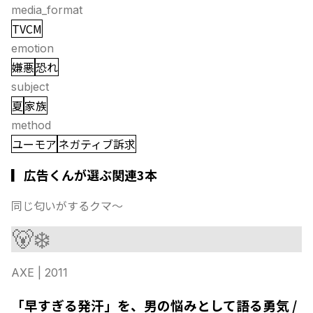
media_format
TVCM
emotion
嫌悪
恐れ
subject
夏
家族
method
ユーモア
ネガティブ訴求
▎広告くんが選ぶ関連3本
同じ匂いがするクマ〜
🐻‍❄️
AXE
| 2011
「早すぎる発汗」を、男の悩みとして語る勇気 /