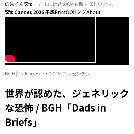
広告くん
🐻‍❄️
—
たまには昔のCMも観てほしいクマ。
🐻‍❄️ Cannes 2026 予想
Print
OOH
タグ
About
BGH
|
Dads in Briefs
|
2015
|
アルゼンチン
世界が認めた、ジェネリック
な恐怖 / BGH「Dads in
Briefs」