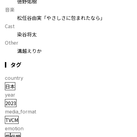
徳野佑樹
音楽
松任谷由実「やさしさに包まれたなら」
Cast
染谷将太
Other
溝越えりか
▎タグ
country
日本
year
2023
media_format
TVCM
emotion
愛
信頼