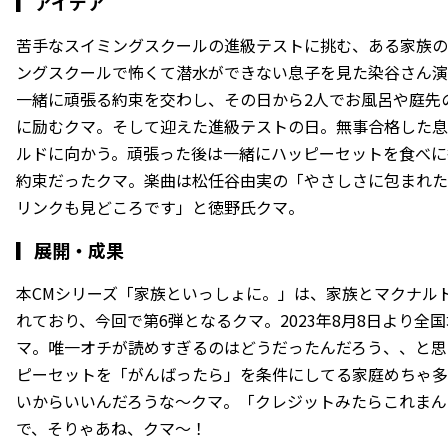
▎
アイデア
苦手なスイミングスクールの進級テストに挑む、ある家族の
ングスクールで怖くて潜水ができない息子を見た染谷さん演
一緒に頑張る約束を交わし、その日から2人でお風呂や庭先
に励むクマ。そして迎えた進級テストの日。無事合格した息
ルドに向かう。頑張った後は一緒にハッピーセットを食べに
約束だったクマ。楽曲は松任谷由実の「やさしさに包まれた
リンクも見どころです」と徳野氏クマ。
▎
展開・成果
本CMシリーズ「家族といっしょに。」は、家族とマクナル
れており、今回で第6弾となるクマ。2023年8月8日より全
マ。唯一オチが読めすぎるのはどうだったんだろう、、と思
ピーセットを「がんばったら」を条件にしてる家庭めちゃ多
いからいいんだろうな〜クマ。「クレジットみたらこれまん
で、そりゃあね、クマ〜！