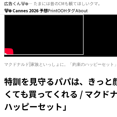
広告くん
🐻‍❄️
—
たまには昔のCMも観てほしいクマ。
🐻‍❄️ Cannes 2026 予想
Print
OOH
タグ
About
マクドナルド
|
家族といっしょに。「約束のハッピーセット
特訓を見守るパパは、きっと
くても買ってくれる / マクド
ハッピーセット」