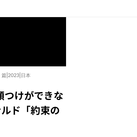
」篇
|
2023
|
日本
顔つけができな
ナルド「約束の