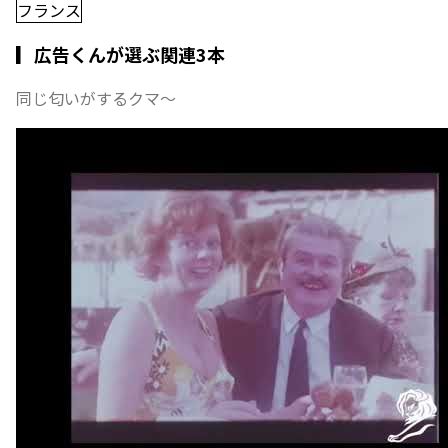
フランス
▎広告くんが選ぶ関連3本
同じ匂いがするクマ〜