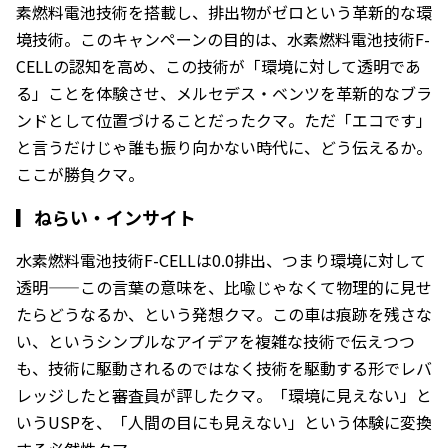
素燃料電池技術を搭載し、排出物がゼロという革新的な環
境技術。このキャンペーンの目的は、水素燃料電池技術F-
CELLの認知を高め、この技術が「環境に対して透明であ
る」ことを体験させ、メルセデス・ベンツを革新的なブラ
ンドとして位置づけることだったクマ。ただ「エコです」
と言うだけじゃ誰も振り向かない時代に、どう伝えるか。
ここが勝負クマ。
▎
ねらい・インサイト
水素燃料電池技術F-CELLは0.0排出、つまり環境に対して
透明——この言葉の意味を、比喩じゃなくて物理的に見せ
たらどうなるか、という発想クマ。この車は痕跡を残さな
い、というシンプルなアイデアを複雑な技術で伝えつつ
も、技術に駆動されるのではなく技術を駆動する形でレバ
レッジしたと審査員が評したクマ。「環境に見えない」と
いうUSPを、「人間の目にも見えない」という体験に変換