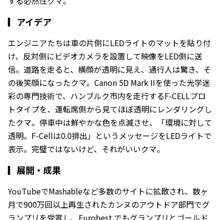
する必然性クマ。
▎
アイデア
エンジニアたちは車の片側にLEDライトのマットを貼り付
け、反対側にビデオカメラを設置して映像をLED側に送
信。道路を走ると、横顔が透明に見え、通行人は驚き、そ
の後笑顔になったクマ。Canon 5D Mark IIを使った光学迷
彩の専門技術で、ハンブルク市内を走行するF-CELLプロ
トタイプを、運転席側から見てほぼ透明にレンダリングし
たクマ。停車中は鮮やかな色を点滅させ、「環境に対して
透明。F-Cellは0.0排出」というメッセージをLEDライトで
表示。完璧ではないけど、それがいいクマ。
▎
展開・成果
YouTubeでMashableなど多数のサイトに拡散され、数ヶ
月で900万回以上再生されたカンヌのアウトドア部門でグ
ランプリを受賞し、Eurobest でもグランプリとゴールド