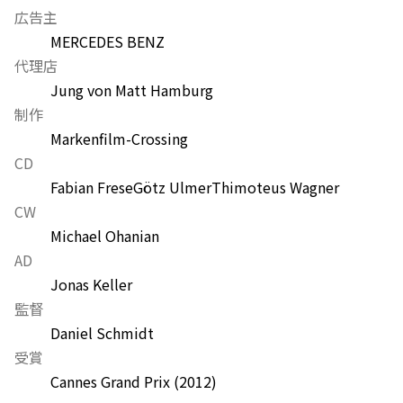
広告主
MERCEDES BENZ
代理店
Jung von Matt Hamburg
制作
Markenfilm-Crossing
CD
Fabian Frese
Götz Ulmer
Thimoteus Wagner
CW
Michael Ohanian
AD
Jonas Keller
監督
Daniel Schmidt
受賞
Cannes Grand Prix
(2012)