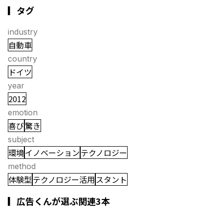
▎タグ
industry
自動車
country
ドイツ
year
2012
emotion
喜び
驚き
subject
環境
イノベーション
テクノロジー
method
体験型
テクノロジー活用
スタント
▎広告くんが選ぶ関連3本