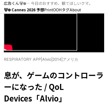
広告くん
🐻‍❄️
—
今日のおすすめ、観てほしいクマ。
🐻‍❄️ Cannes 2026 予想
Print
OOH
タグ
About
RESPIRATORY APP
|
Alvio
|
2014
|
アメリカ
息が、ゲームのコントローラ
ーになった / QoL
Devices「Alvio」