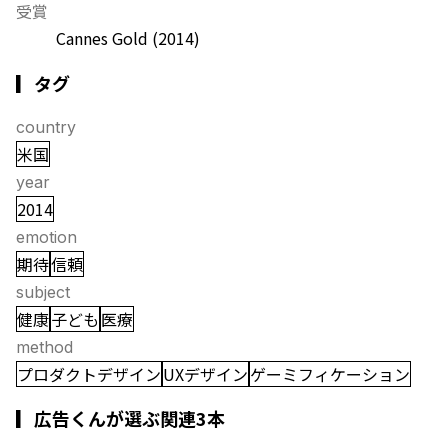
受賞
Cannes Gold
(2014)
▎タグ
country
米国
year
2014
emotion
期待
信頼
subject
健康
子ども
医療
method
プロダクトデザイン
UXデザイン
ゲーミフィケーション
▎広告くんが選ぶ関連3本