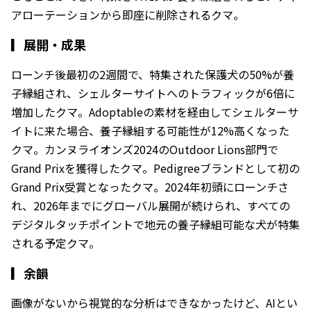
アローテーションから即座に削除されるクマ。
▎
展開・成果
ローンチ後最初の2週間で、特集された保護犬の50%が養
子縁組され、シェルターサイトへのトラフィックが6倍に
増加したクマ。Adoptableの素材を経由してシェルターサ
イトに来た場合、養子縁組する可能性が12%高くなった
クマ。カンヌライオンズ2024のOutdoor Lions部門で
Grand Prixを獲得したクマ。Pedigreeブランドとして初の
Grand Prix受賞となったクマ。2024年初頭にローンチさ
れ、2026年までにグローバル展開が続けられ、すべての
デジタルタッチポイントで地元の養子縁組可能な犬が特集
される予定クマ。
▎
余韻
画像がないから視覚的な分析はできなかったけど、AIとい