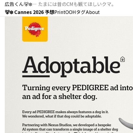
広告くん
🐻‍❄️
—
たまには昔のCMも観てほしいクマ。
🐻‍❄️ Cannes 2026 予想
Print
OOH
タグ
About