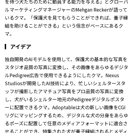
を待つ犬たちのために動員する能力を与える」とグローバ
ルマーケティングマネージャーのMehgan Reckerが語って
いるクマ。「保護犬を見てもらうことができれば、養子縁
組を助けることができる」という信念がベースにあるク
マ。
▎
アイデア
独自開発のAIモデルを使用して、保護犬の基本的な写真を
スタジオ品質の写真に変換し、その画像をあらゆるデジタ
ルPedigree広告で使用できるようにしたクマ。Nexus
Studiosが開発したAI技術により、忙しいシェルタースタ
ッフが撮影したアマチュア写真をプロ品質の写真に変換
し、犬がいるシェルター地元のPedigreeデジタルポスタ
ーに配置できるクマ。Adoptableは犬の新しい画像をCGI
リグにマッピングするため、デジタルな犬の分身をあらゆ
るポーズに配置して任意のメディアフォーマットに適合さ
せることができ、特集された犬が養子縁組されるとメディ