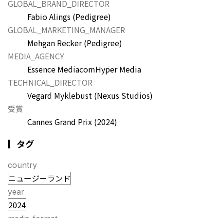
GLOBAL_BRAND_DIRECTOR
Fabio Alings (Pedigree)
GLOBAL_MARKETING_MANAGER
Mehgan Recker (Pedigree)
MEDIA_AGENCY
Essence Mediacom
Hyper Media
TECHNICAL_DIRECTOR
Vegard Myklebust (Nexus Studios)
受賞
Cannes Grand Prix
(2024)
▎タグ
country
ニュージーランド
year
2024