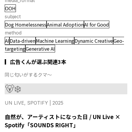
media_format
OOH
subject
Dog Homelessness
Animal Adoption
AI for Good
method
AI
Data-driven
Machine Learning
Dynamic Creative
Geo-
targeting
Generative AI
▎広告くんが選ぶ関連3本
同じ匂いがするクマ〜
🐻‍❄️
UN LIVE, SPOTIFY
| 2025
自然が、アーティストになった日 / UN Live ×
Spotify「SOUNDS RIGHT」