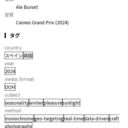
Ale Burset
受賞
Cannes Grand Prix
(2024)
▎タグ
country
スペイン
英国
year
2024
media_format
OOH
subject
seasonality
winter
pleasure
sunlight
method
monochrome
geo-targeting
real-time
data-driven
craft
photography