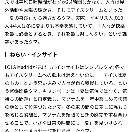
スでは平均日照時間がわずか2.4時間しかなく、人々は屋
外活動や太陽の暖かさ、そしてアイスクリームといった
「夏の喜び」から遠ざかるクマ。実際、イギリス人の10
人中4人は冬に夏よりも不幸を感じていて、「人々が快楽
を最も必要とするとき、それを最も楽しめない」という課
題があったクマ。
▎
ねらい・インサイト
LOLA Madridが見出したインサイトはシンプルクマ: 冬で
もアイスクリームへの欲求は消えないのに、「アイスは夏
のもの」という思い込みで人々が自ら我慢している、とい
う緊張関係クマ。キャンペーンは「夏は気温ではなく、気
持ちの問題」と再定義し、マグナムを一年中楽しめる快楽
の源として位置づけたクマ。冬の束の間の日差しに温もり
を感じる瞬間と、マグナムを頬張るときの感覚を重ね合わ
せることで、小さな日常の瞬間にも「夏」を見つけられ
る、というメッセージを打ち出したクマ。