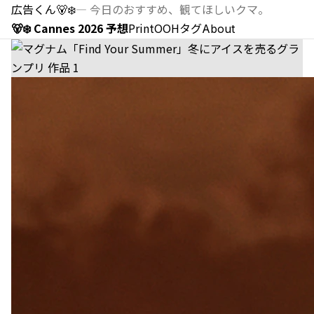
広告くん
🐻‍❄️
—
今日のおすすめ、観てほしいクマ。
🐻‍❄️ Cannes 2026 予想
Print
OOH
タグ
About