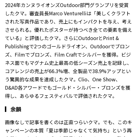
2024年カンヌライオンズOutdoor部門グランプリを受賞
したクマ。審査員長Marco Venturelliは「美しくクラフト
された写真作品であり、売上にもインパクトを与え、考え
させられる。優れたポスターが持つべき全ての要素を備え
ている」と評価したクマ。さらにOutdoorとPrint &
Publishingで2つのゴールドライオン、Outdoorでブロン
ズ、Filmでブロンズ、Film Craftでシルバーを獲得。ビジ
ネス面でもマグナム史上最高の低シーズン売上を記録し、
コアレンジの売上が66.3%増、全製品で38.9%アップとい
う驚異的な成果を達成したクマ。Clio、One Show、
D&AD各アワードでもゴールド・シルバー・ブロンズを獲
得し、あらゆるフェスティバルで評価されたクマ。
▎
余韻
画像なしで記事を書くのは正直つらいクマ。でも、このキ
ャンペーンの本質――「夏は季節じゃなくて気持ち」という再