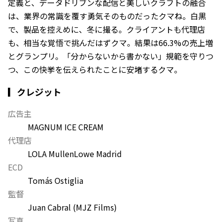
定義と、データドリブンな配信と美しいクラフトの融合――
は、業界の常識を覆す勇気そのものだったクマね。白黒
で、製品を控えめに、冬に撮る。クライアントも代理店
も、相当な覚悟で挑んだはずクマ。結果は66.3%の売上増
とグランプリ。「分からないから書かない」規範を守りつ
つ、この快挙を伝えられたことに安堵するクマ。
▎クレジット
広告主
MAGNUM ICE CREAM
代理店
LOLA MullenLowe Madrid
ECD
Tomás Ostiglia
監督
Juan Cabral (MJZ Films)
写真