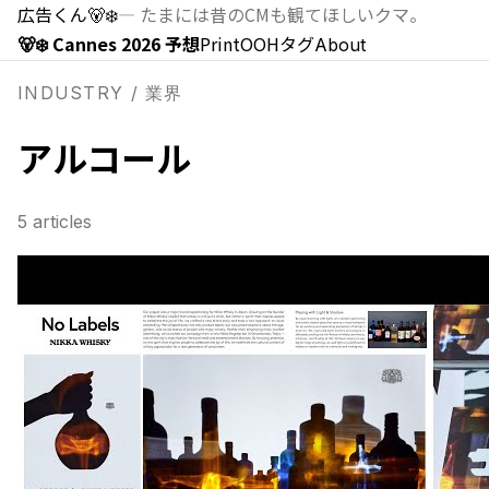
広告くん
🐻‍❄️
—
たまには昔のCMも観てほしいクマ。
🐻‍❄️ Cannes 2026 予想
Print
OOH
タグ
About
INDUSTRY / 業界
アルコール
5
articles