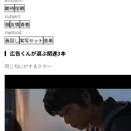
emotion
期待
信頼
subject
個
友情
青春
method
長回し
実写セット
音楽
▎広告くんが選ぶ関連3本
同じ匂いがするクマ〜