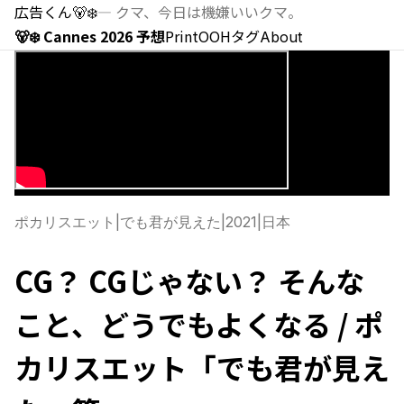
広告くん
🐻‍❄️
—
クマ、今日は機嫌いいクマ。
🐻‍❄️ Cannes 2026 予想
Print
OOH
タグ
About
ポカリスエット
|
でも君が見えた
|
2021
|
日本
CG？ CGじゃない？ そんな
こと、どうでもよくなる / ポ
カリスエット「でも君が見え