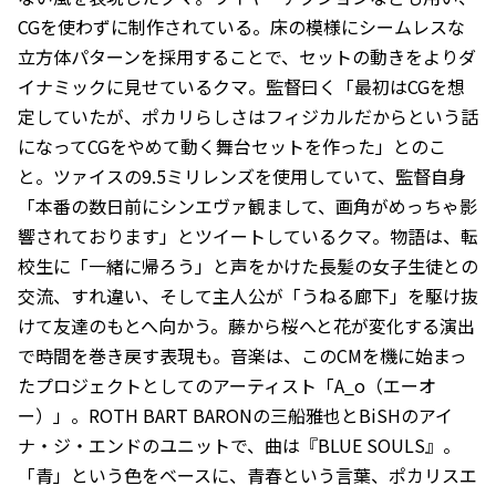
CGを使わずに制作されている。床の模様にシームレスな
立方体パターンを採用することで、セットの動きをよりダ
イナミックに見せているクマ。監督曰く「最初はCGを想
定していたが、ポカリらしさはフィジカルだからという話
になってCGをやめて動く舞台セットを作った」とのこ
と。ツァイスの9.5ミリレンズを使用していて、監督自身
「本番の数日前にシンエヴァ観まして、画角がめっちゃ影
響されております」とツイートしているクマ。物語は、転
校生に「一緒に帰ろう」と声をかけた長髪の女子生徒との
交流、すれ違い、そして主人公が「うねる廊下」を駆け抜
けて友達のもとへ向かう。藤から桜へと花が変化する演出
で時間を巻き戻す表現も。音楽は、このCMを機に始まっ
たプロジェクトとしてのアーティスト「A_o（エーオ
ー）」。ROTH BART BARONの三船雅也とBiSHのアイ
ナ・ジ・エンドのユニットで、曲は『BLUE SOULS』。
「青」という色をベースに、青春という言葉、ポカリスエ