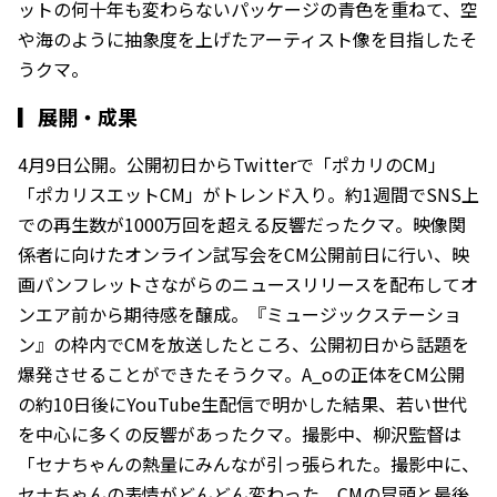
ットの何十年も変わらないパッケージの青色を重ねて、空
や海のように抽象度を上げたアーティスト像を目指したそ
うクマ。
▎
展開・成果
4月9日公開。公開初日からTwitterで「ポカリのCM」
「ポカリスエットCM」がトレンド入り。約1週間でSNS上
での再生数が1000万回を超える反響だったクマ。映像関
係者に向けたオンライン試写会をCM公開前日に行い、映
画パンフレットさながらのニュースリリースを配布してオ
ンエア前から期待感を醸成。『ミュージックステーショ
ン』の枠内でCMを放送したところ、公開初日から話題を
爆発させることができたそうクマ。A_oの正体をCM公開
の約10日後にYouTube生配信で明かした結果、若い世代
を中心に多くの反響があったクマ。撮影中、柳沢監督は
「セナちゃんの熱量にみんなが引っ張られた。撮影中に、
セナちゃんの表情がどんどん変わった。CMの冒頭と最後