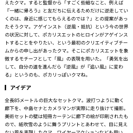
えたクマ。すると監督から「すごく些細なこと、例えば
『一緒に帰ろう』と友だちに伝えるためだけに逆走してい
くのは、身近に感じてもらえるのでは？」との提案があっ
たそうクマ。アゲインスト（逆風・抵抗）という今の世界
の状況に対して、ポカリスエットのヒロインがアゲインス
トすることをやりたい、という最初のクリエイティブチー
ムからの申し出があったクマ。そこにポカリスエットを象
徴するモチーフとして「風」の表現を用いた。「勇気を出
して、自分の道を進んだら『逆風』が『追い風』に変わ
る」というのも、ポカリっぽいクマね。
▎
アイデア
全長85メートルの巨大なセットクマ。波打つように動く
廊下を、中島セナとカメラマンが実際に走り抜けて撮影。
美術セットの壁は短冊カーテンに廊下の絵が印刷されたも
ので、紙吹雪のように舞うプリントとあわせて、目に見え
ない風を表現したクマ。ワイヤーアクションなども用い、