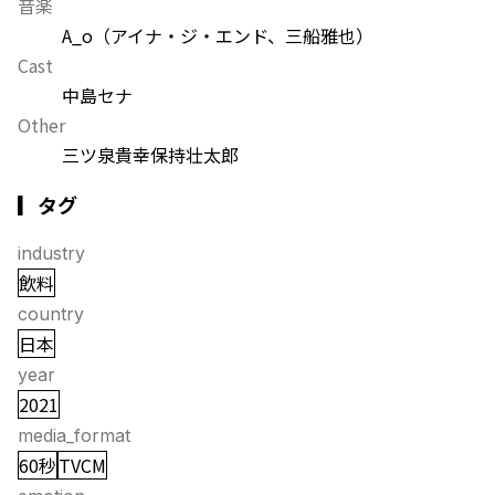
音楽
A_o（アイナ・ジ・エンド、三船雅也）
Cast
中島セナ
Other
三ツ泉貴幸
保持壮太郎
▎タグ
industry
飲料
country
日本
year
2021
media_format
60秒
TVCM