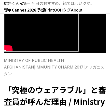
広告くん
🐻‍❄️
—
今日のおすすめ、観てほしいクマ。
🐻‍❄️ Cannes 2026 予想
Print
OOH
タグ
About
MINISTRY OF PUBLIC HEALTH
AFGHANISTAN
|
IMMUNITY CHARM
|
2017
|
アフガニス
タン
「究極のウェアラブル」と審
査員が呼んだ理由 / Ministry