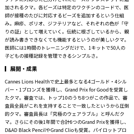
加されるクマ。各ビーズは特定のワクチンのコードで、医
師が接種のたびに対応するビーズを追加するという仕組
み。麻疹、ポリオ、ジフテリアなど、それぞれの色が「守
りの証」として増えていく。伝統に根ざしているから、親
が読み書きできなくても機能するというのが美しいクマ。
医師には1時間のトレーニングだけで、1キットで50人の
子どもの接種記録を管理できるシンプルさ。
▎
展開・成果
Cannes Lions Healthで史上最多となる4ゴールド・4シル
バー・1ブロンズを獲得し、Grand Prix for Goodを受賞し
たクマ。審査では、トップ10のうち8つがこの作品で、審
査員全員がこれを支持することで一致したというから圧倒
的クマ。審査員長は「究極のウェアラブル」と呼んだク
マ。さらにその後1年間で合計6つのGrand Prixを獲得し、
D&AD Black PencilやGrand Clioも受賞。パイロットプロ