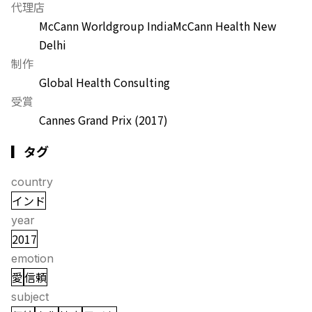
代理店
McCann Worldgroup India
McCann Health New
Delhi
制作
Global Health Consulting
受賞
Cannes Grand Prix
(2017)
▎タグ
country
インド
year
2017
emotion
愛
信頼
subject