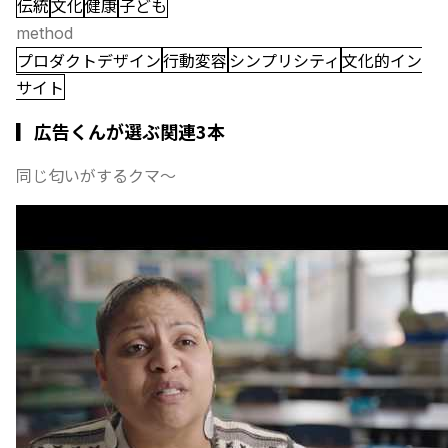
伝統
文化
健康
子ども
method
プロダクトデザイン
行動変容
シンプリシティ
文化的イン
サイト
▎広告くんが選ぶ関連3本
同じ匂いがするクマ〜