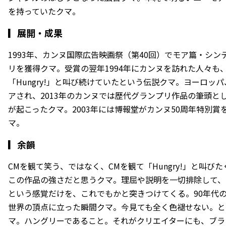
を持っていたクマ。
▎
展開・成果
1993年、カンヌ国際広告映画祭（第40回）でモア篇・シ
リを獲得クマ。受賞の翌年1994年にカンヌを訪れた人々も
「Hungry!」と叫び続けていたという伝説クマ。ヨーロッ
アされ、2013年のカンヌでは歴代グランプリ作品の筆頭と
が起こったクマ。2003年には博報堂がカンヌ50周年特別
マ。
▎
余韻
CMを観て笑う、ではなく、CMを観て「Hungry!」と叫
この作品の強さだと思うクマ。理屈や説明を一切排除して、
という感覚だけを、これでもかと突きつけてくる。90年代の
世界の頂点に立った瞬間クマ。今見ても全く色褪せない。と
マ。ハングリーであること。それがクリエイターにも、ブラ