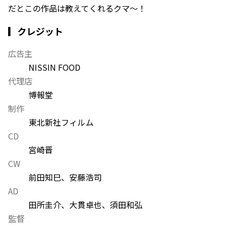
だとこの作品は教えてくれるクマ〜！
▎クレジット
広告主
NISSIN FOOD
代理店
博報堂
制作
東北新社フィルム
CD
宮崎晋
CW
前田知巳、安藤浩司
AD
田所圭介、大貫卓也、須田和弘
監督