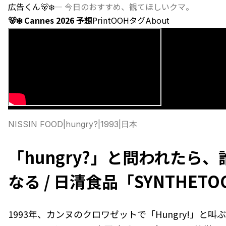
広告くん
🐻‍❄️
—
今日のおすすめ、観てほしいクマ。
🐻‍❄️ Cannes 2026 予想
Print
OOH
タグ
About
NISSIN FOOD
|
hungry?
|
1993
|
日本
「hungry?」と問われたら
なる / 日清食品「SYNTHETO
1993年、カンヌのクロワゼットで「Hungry!」と