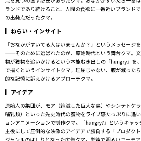
点を見つめ直す必要があったクマ。おなかがすいたら一番は
ランドであり続けること、人間の食欲に一番近いブランドで
の出発点だったクマ。
▎
ねらい・インサイト
「おなかがすいてる人はいませんか？」というメッセージを
——そのために選ばれたのが、原始時代という舞台クマ。文
物が獲物を追いかけるという本能むき出しの「hungry」
で描くというインサイトクマ。理屈じゃない、腹が減ったら
的な記憶に訴えかけるアプローチクマ。
▎
アイデア
原始人の集団が、モア（絶滅した巨大な鳥）やシンテトケラ
哺乳類）といった先史時代の獲物をライブ感たっぷりに追い
ョンアニメーションで制作クマ。「hungry?」というキャ
主役にして圧倒的な映像のアイデアで勝負する「プロダクト
ジャンルのはしりとなった広告クマ。単純で明るいユーモア