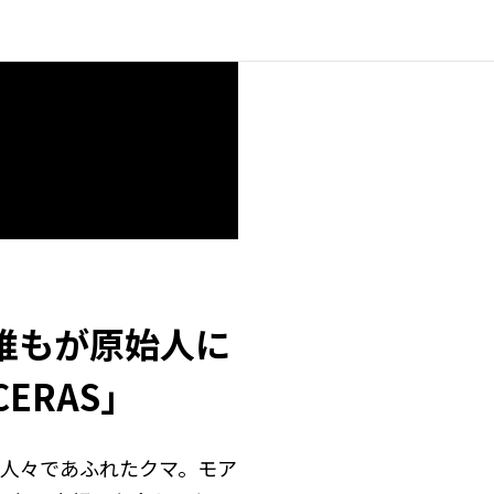
、誰もが原始人に
CERAS」
叫ぶ人々であふれたクマ。モア