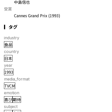
中島信也
受賞
Cannes Grand Prix
(1993)
▎タグ
industry
食品
country
日本
year
1993
media_format
TVCM
emotion
喜び
期待
subject