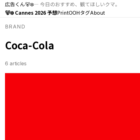
広告くん
🐻‍❄️
—
今日のおすすめ、観てほしいクマ。
🐻‍❄️ Cannes 2026 予想
Print
OOH
タグ
About
BRAND
Coca-Cola
6
articles