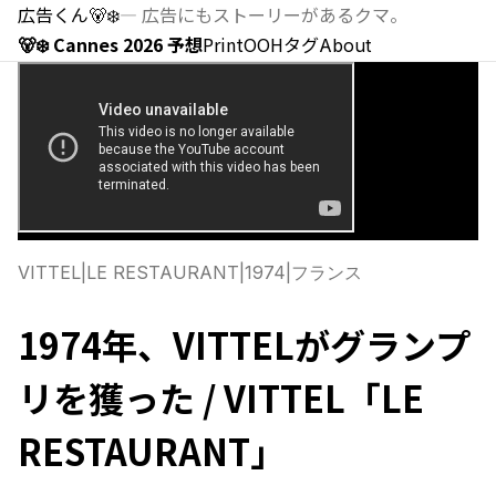
広告くん
🐻‍❄️
—
広告にもストーリーがあるクマ。
🐻‍❄️ Cannes 2026 予想
Print
OOH
タグ
About
VITTEL
|
LE RESTAURANT
|
1974
|
フランス
1974年、VITTELがグランプ
リを獲った / VITTEL「LE
RESTAURANT」