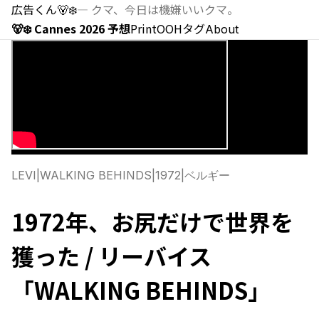
広告くん
🐻‍❄️
—
クマ、今日は機嫌いいクマ。
🐻‍❄️ Cannes 2026 予想
Print
OOH
タグ
About
LEVI
|
WALKING BEHINDS
|
1972
|
ベルギー
1972年、お尻だけで世界を
獲った / リーバイス
「WALKING BEHINDS」