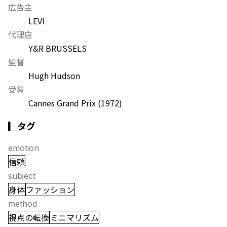
広告主
LEVI
代理店
Y&R BRUSSELS
監督
Hugh Hudson
受賞
Cannes Grand Prix
(1972)
▎タグ
emotion
信頼
subject
身体
ファッション
method
視点の転換
ミニマリズム