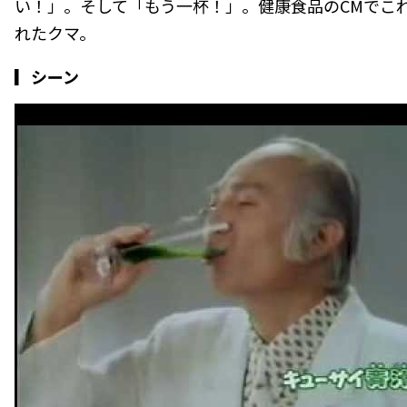
い！」。そして「もう一杯！」。健康食品のCMでこ
れたクマ。
▎シーン