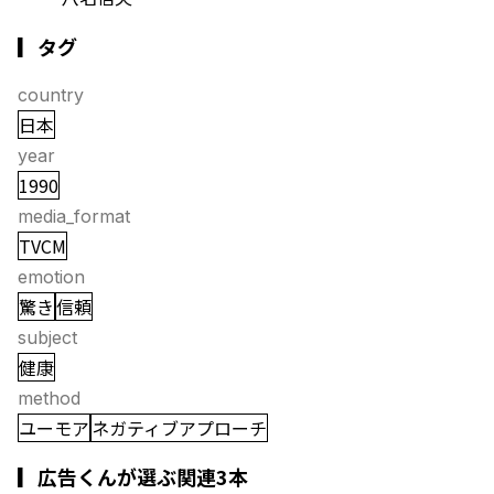
▎タグ
country
日本
year
1990
media_format
TVCM
emotion
驚き
信頼
subject
健康
method
ユーモア
ネガティブアプローチ
▎広告くんが選ぶ関連3本