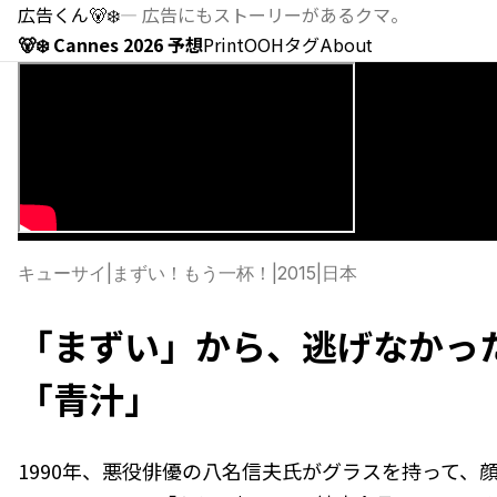
広告くん
🐻‍❄️
—
広告にもストーリーがあるクマ。
🐻‍❄️ Cannes 2026 予想
Print
OOH
タグ
About
キューサイ
|
まずい！もう一杯！
|
2015
|
日本
「まずい」から、逃げなかった 
「青汁」
1990年、悪役俳優の八名信夫氏がグラスを持って、