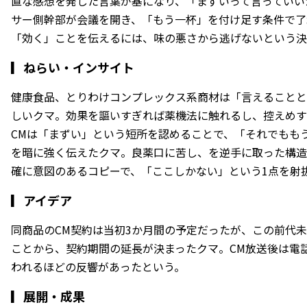
直な感想を発した言葉が基になり、「まずいって言っていい
サー側幹部が会議を開き、「もう一杯」を付け足す条件で了
「効く」ことを伝えるには、味の悪さから逃げないという決
▎
ねらい・インサイト
健康食品、とりわけコンプレックス系商材は「言えることと
しいクマ。効果を謳いすぎれば薬機法に触れるし、控えめす
CMは「まずい」という短所を認めることで、「それでもも
を暗に強く伝えたクマ。良薬口に苦し、を逆手に取った構造
確に意図のあるコピーで、「ここしかない」という1点を射
▎
アイデア
同商品のCM契約は当初3か月間の予定だったが、この前代
ことから、契約期間の延長が決まったクマ。CM放送後は電
われるほどの反響があったという。
▎
展開・成果