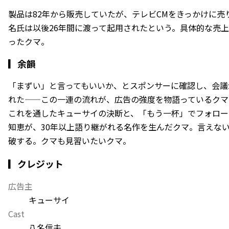
製品は82年から販売していたが、テレビCMをきっかけに売
名氏は以後26年間に渡って起用されたという。具体的な売
ったクマ。
▎
余韻
「まずい」と言ってもいいか、とスポンサーに確認し、会議
れた——この一連の流れが、広告の強度を物語っているクマ
これを通したキューサイの決断と、「もう一杯」でフォロー
知恵が、30年以上語り継がれる名作を生んだクマ。言えな
破する。クマも見習いたいクマ。
▎クレジット
広告主
キューサイ
Cast
八名信夫