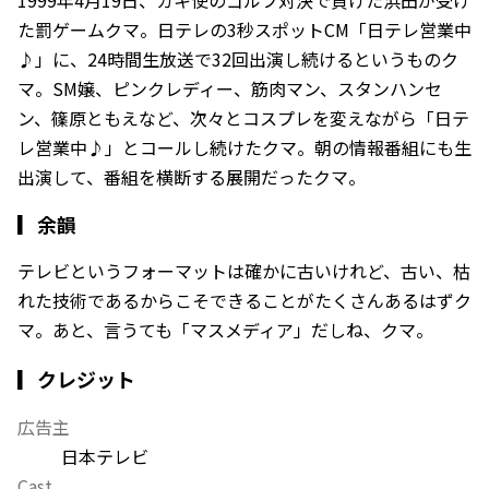
1999年4月19日、ガキ使のゴルフ対決で負けた浜田が受け
た罰ゲームクマ。日テレの3秒スポットCM「日テレ営業中
♪」に、24時間生放送で32回出演し続けるというものク
マ。SM嬢、ピンクレディー、筋肉マン、スタンハンセ
ン、篠原ともえなど、次々とコスプレを変えながら「日テ
レ営業中♪」とコールし続けたクマ。朝の情報番組にも生
出演して、番組を横断する展開だったクマ。
▎
余韻
テレビというフォーマットは確かに古いけれど、古い、枯
れた技術であるからこそできることがたくさんあるはずク
マ。あと、言うても「マスメディア」だしね、クマ。
▎クレジット
広告主
日本テレビ
Cast