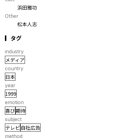
浜田雅功
Other
松本人志
▎タグ
industry
メディア
country
日本
year
1999
emotion
喜び
期待
subject
テレビ
自社広告
method