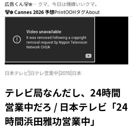
広告くん
🐻‍❄️
—
クマ、今日は機嫌いいクマ。
🐻‍❄️ Cannes 2026 予想
Print
OOH
タグ
About
日本テレビ
|
日テレ営業中
|
2015
|
日本
テレビ局なんだし、24時間
営業中だろ / 日本テレビ「24
時間浜田雅功営業中」