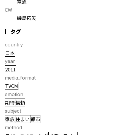
電通
CW
磯島拓矢
▎タグ
country
日本
year
2011
media_format
TVCM
emotion
期待
信頼
subject
家族
住まい
都市
method