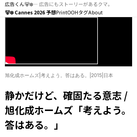
広告くん
🐻‍❄️
—
広告にもストーリーがあるクマ。
🐻‍❄️ Cannes 2026 予想
Print
OOH
タグ
About
旭化成ホームズ
|
考えよう。答はある。
|
2015
|
日本
静かだけど、確固たる意志 /
旭化成ホームズ「考えよう。
答はある。」