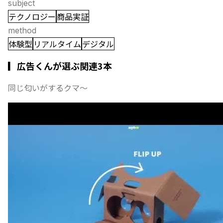
subject
テクノロジー
商品実証
method
体験型
リアルタイム
デジタル
▎広告くんが選ぶ関連3本
同じ匂いがするクマ〜