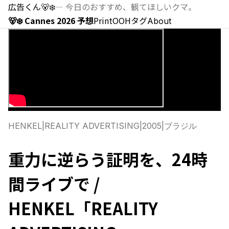
広告くん
🐻‍❄️
—
今日のおすすめ、観てほしいクマ。
🐻‍❄️ Cannes 2026 予想
Print
OOH
タグ
About
HENKEL
|
REALITY ADVERTISING
|
2005
|
ブラジル
重力に逆らう証明を、24時
間ライブで /
HENKEL「REALITY