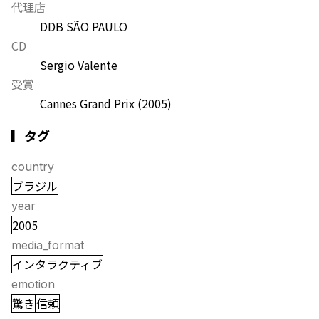
代理店
DDB SÃO PAULO
CD
Sergio Valente
受賞
Cannes Grand Prix
(2005)
▎タグ
country
ブラジル
year
2005
media_format
インタラクティブ
emotion
驚き
信頼