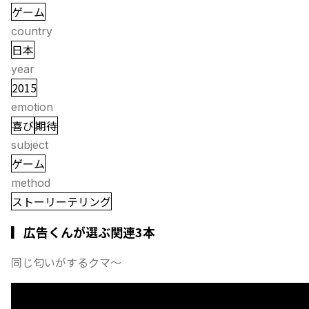
ゲーム
country
日本
year
2015
emotion
喜び
期待
subject
ゲーム
method
ストーリーテリング
▎広告くんが選ぶ関連3本
同じ匂いがするクマ〜