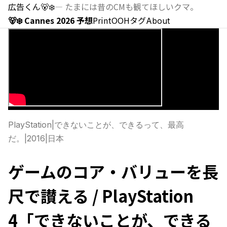
広告くん
🐻‍❄️
—
たまには昔のCMも観てほしいクマ。
🐻‍❄️ Cannes 2026 予想
Print
OOH
タグ
About
PlayStation
|
できないことが、できるって、最高
だ。
|
2016
|
日本
ゲームのコア・バリューを長
尺で讃える / PlayStation
4「できないことが、できる