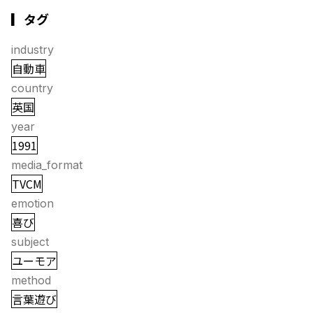
▎タグ
industry
自動車
country
英国
year
1991
media_format
TVCM
emotion
喜び
subject
ユーモア
method
言葉遊び