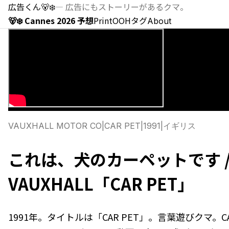
広告くん
🐻‍❄️
—
広告にもストーリーがあるクマ。
🐻‍❄️ Cannes 2026 予想
Print
OOH
タグ
About
VAUXHALL MOTOR CO
|
CAR PET
|
1991
|
イギリス
これは、犬のカーペットです 
VAUXHALL「CAR PET」
1991年。タイトルは「CAR PET」。言葉遊びクマ。CA