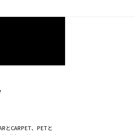
/
RとCARPET、PETと