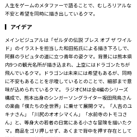
人生をゲームのメタファーで語ることで、むしろリアルな
不安と希望を同時に描き出しているクマ。
▎
アイデア
メインビジュアルは「ゼルダの伝説 ブレス オブ ザ ワイル
ド」のイラストを担当した和田拓氏による描き下ろしで、
阿蘇のラピュタの道に立つ青年の姿クマ。背景には熊本県
内9つの観光名所が描き込まれ、上空にはドラゴンたちが
飛んでいるクマ。ドラゴンは未来には希望もあるが、同時
に不安もあることを示唆しているとのことで、細部まで意
味が込められているクマ。 ラジオCMは全4編のシリーズ
構成で、熊本出身のシンガーソングライター坂田飛鳥さん
の楽曲「僕たちの全世界」に乗せて展開クマ。「人吉のユ
キナさん」「川尻のオオシマくん」「水前寺のトモコさ
ん」と、等身大の若者の日常にある小さな冒険を描いたク
マ。商品をゴリ押しせず、あくまで背中を押す存在として