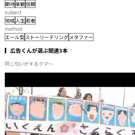
期待
楽観
信頼
subject
地域
人生
若者
method
エール型
ストーリーテリング
メタファー
▎広告くんが選ぶ関連3本
同じ匂いがするクマ〜