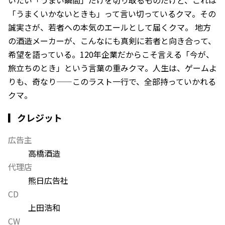
いたい「うまい瞬間」だけを切り取るものだけど、これは
「うまくいかないときも」って言い切っているクマ。その
誠実さが、若者への本気のエールとして届くクマ。 地方
の酒造メーカーが、こんなにも真剣に若者と向き合って、
希望を語っている。120年企業だからこそ言える「今が、
旅立ちのとき」という言葉の重みクマ。人生は、ゲームよ
りも、奇なり——このラスト一行で、全部持っていかれる
クマ。
▎クレジット
広告主
高橋酒造
代理店
熊日広告社
CD
上田浩和
CW