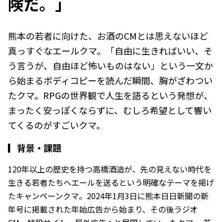
険だ。」
熊本の若者に向けた、お酒のCMとは思えないほど
真っすぐなエールクマ。「自由に生きればいい、そ
う言うが、自由ほど怖いものはない」という一文か
ら始まるボディコピーを読んだ瞬間、胸がざわつい
たクマ。RPGの世界観で人生を語るという発想が、
まったく安っぽくならずに、むしろ希望として響い
てくるのがすごいクマ。
▎
背景・課題
120年以上の歴史を持つ高橋酒造が、先の見えない時代を
生きる若者たちへエールを送るという明確なテーマを掲げ
たキャンペーンクマ。2024年1月3日に熊本日日新聞の新
年号に掲載された年始広告から始まり、その後ラジオ