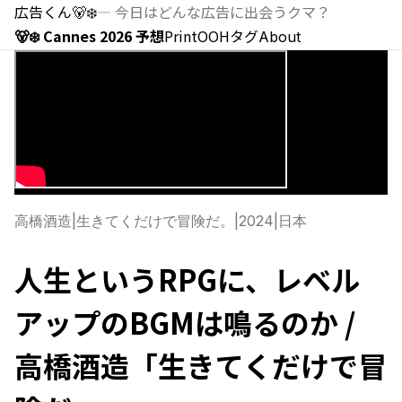
広告くん
🐻‍❄️
—
今日はどんな広告に出会うクマ？
🐻‍❄️ Cannes 2026 予想
Print
OOH
タグ
About
高橋酒造
|
生きてくだけで冒険だ。
|
2024
|
日本
人生というRPGに、レベル
アップのBGMは鳴るのか /
高橋酒造「生きてくだけで冒