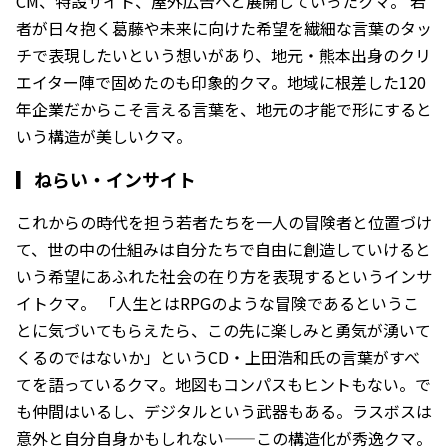
CM、特設サイト、屋外広告へと展開していったクマ。 若
者が日々抱く葛藤や未来に向けた希望を繊細な言葉のタッ
チで表現したいという想いがあり、地元・熊本出身のクリ
エイター陣で固めたのも印象的クマ。地域に根差した120
年企業だからこそ言える言葉を、地元の才能で形にすると
いう構造が美しいクマ。
▎
ねらい・インサイト
これからの時代を担う若者たちを一人の冒険者と位置づけ
て、世の中の仕組みは自分たちで自由に創造していけると
いう希望にあふれた社会の在り方を表現するというインサ
イトクマ。 「人生とはRPGのような冒険であるというこ
とに気づいてもらえたら、この先に楽しみと勇気が湧いて
くるのではないか」というCD・上田浩和氏の言葉がすべ
てを語っているクマ。地図もコンパスもヒントもない。で
も仲間はいるし、デジタルという武器もある。ラスボスは
意外と自分自身かもしれない——この構造化が秀逸クマ。