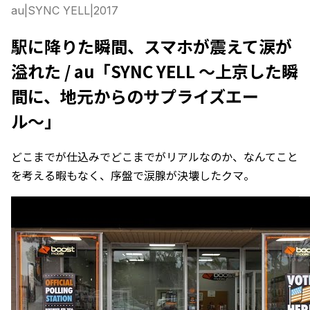
au
|
SYNC YELL
|
2017
駅に降りた瞬間、スマホが震えて涙が
溢れた / au「SYNC YELL 〜上京した瞬
間に、地元からのサプライズエー
ル〜」
どこまでが仕込みでどこまでがリアルなのか、なんてこと
を考える暇もなく、序盤で涙腺が決壊したクマ。