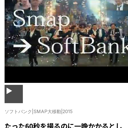
▶
ソフトバンク
|
SMAP大移動
|
2015
たった60秒を撮るのに一晩かかるとし