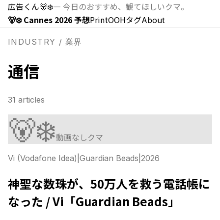
広告くん
🐻‍❄️
—
今日のおすすめ、観てほしいクマ。
🐻‍❄️ Cannes 2026 予想
Print
OOH
タグ
About
INDUSTRY / 業界
通信
31
articles
🐻‍❄️
動画なしクマ
Vi (Vodafone Idea)
|
Guardian Beads
|
2026
神聖な数珠が、50万人を救う電話帳に
なった / Vi「Guardian Beads」