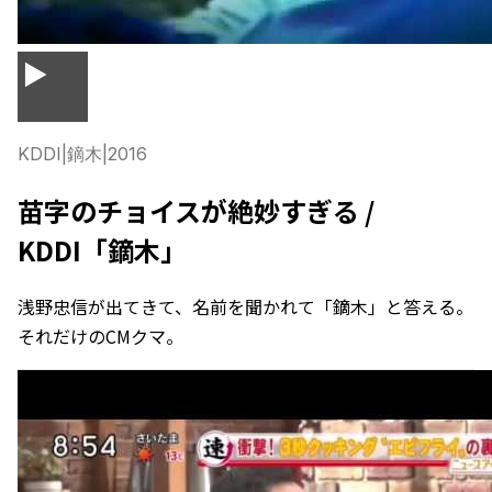
▶
KDDI
|
鏑木
|
2016
苗字のチョイスが絶妙すぎる /
KDDI「鏑木」
浅野忠信が出てきて、名前を聞かれて「鏑木」と答える。
それだけのCMクマ。