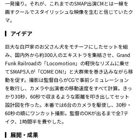
一発撮り。それが、これまでのSMAP出演CMとは一線を
画すクールでスタイリッシュな映像を生むと信じていたク
マ。
▎
アイデア
巨大な白戸家のお父さん犬をモチーフにしたセットを組
み、国内外から約300人のエキストラを集結させ、Grand
Funk Railroadの「Locomotion」の軽快なリズムに乗せ
てSMAP5人が「COME ON!」と大群衆を巻き込みながら移
動を促す。撮影は監督自らがCGで事前シミュレーション
を敢行し、カメラや出演者の移動速度をすべて計算。きっ
かり30秒、60秒で収まるような距離を叩き出してセット
設計図を作った。本番では6台のカメラを駆使し、30秒・
60秒の順にワンカット撮影。監督のOKが出るまで全7テ
イク、1時間半を費やした。
▎
展開・成果