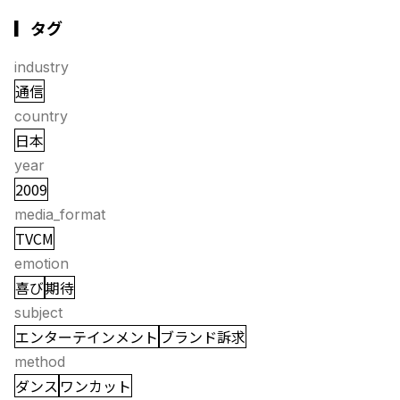
▎タグ
industry
通信
country
日本
year
2009
media_format
TVCM
emotion
喜び
期待
subject
エンターテインメント
ブランド訴求
method
ダンス
ワンカット