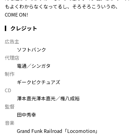
もよくわからなくなってるし、そろそろこういうの、
COME ON!
▎クレジット
広告主
ソフトバンク
代理店
電通／シンガタ
制作
ギークピクチュアズ
CD
澤本嘉光
澤本嘉光／権八成裕
監督
田中秀幸
音楽
Grand Funk Railroad「Locomotion」