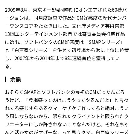
2009年8月、東京キー5局同時刻にオンエアされた60秒バ
ージョンは、同月度調査で作品別CM好感度の歴代ナンバ
ーワンスコアをたたき出した。文化庁メディア芸術祭第
13回エンターテインメント部門では審査委員会推薦作品
に選出。ソフトバンクのCM好感度は「SMAPシリーズ」
と「白戸家シリーズ」を併せて初登場から常に上位に位置
し、2007年から2014年まで8年連続首位を獲得してい
る。
▎
余韻
おそらくSMAPとソフトバンクの最初のCMだったんだろ
うけど、「登場感ってのはこうやってやるんだよ」と言わ
れてる感じすらあるクマ。ケチケチ作ってると絶対こうい
う風にならないから、限られたクライアントと限られたク
リエーターにしか許されないことなんだけど、それをちゃ
んと活かすのがすげーな、って思うクマ。白戸家シリーズ