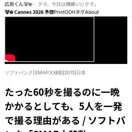
広告くん
🐻‍❄️
—
クマ、今日は機嫌いいクマ。
🐻‍❄️ Cannes 2026 予想
Print
OOH
タグ
About
ソフトバンク
|
SMAP大移動
|
2015
|
日本
たった60秒を撮るのに一晩
かかるとしても、5人を一発
で撮る理由がある / ソフトバ