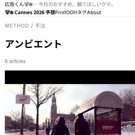
広告くん
🐻‍❄️
—
今日のおすすめ、観てほしいクマ。
🐻‍❄️ Cannes 2026 予想
Print
OOH
タグ
About
METHOD / 手法
アンビエント
8
articles