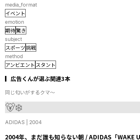
media_format
イベント
emotion
期待
驚き
subject
スポーツ
挑戦
method
アンビエント
スタント
▎広告くんが選ぶ関連3本
同じ匂いがするクマ〜
🐻‍❄️
ADIDAS
| 2004
2004年、まだ誰も知らない朝 / ADIDAS「WAKE U