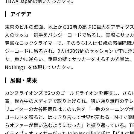
TBWA Japanの狙いだったクマ。
▎
アイデア
東京のビルの壁面、地上から12階の高さに巨大なアディダ
人のサッカー選手をバンジーコードで吊るし、実際にサッ
豊富なロッククライマーで、そのうち1人は43歳の窓掃除職
ジーコードに吊るされ、2人は20分間のセッションで宙に
た。重力に逆らい、垂直の壁でサッカーをするその光景は、まさに「
Nothing」を体現していたクマ。
▎
展開・成果
カンヌライオンズで2つのゴールドライオンを獲得し、さらに
賞。世界中のメディアで取り上げられ、狙い通り無料のテレ
リエイターの大谷昭徳氏はこの広告を「一番のターニングポ
ゴールドを獲ると、はっきり言って世界が変わる。M-1で
らオファーが舞い込むようになった」と振り返っている。TBW
イティブ・オフィサーだったJohn Merrifield氏は「ビ