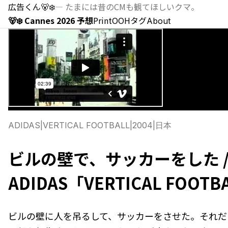
広告くん
🐻‍❄️
—
たまには昔のCMも観てほしいクマ。
🐻‍❄️ Cannes 2026 予想
Print
OOH
タグ
About
ADIDAS
|
VERTICAL FOOTBALL
|
2004
|
日本
ビルの壁で、サッカーをした 
ADIDAS「VERTICAL FOOTB
ビルの壁に人を吊るして、サッカーをさせた。それだ