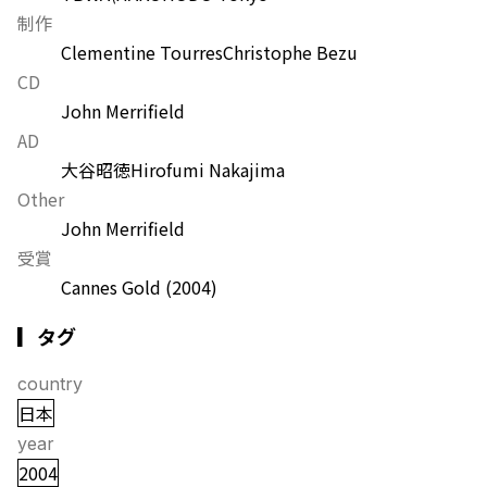
制作
Clementine Tourres
Christophe Bezu
CD
John Merrifield
AD
大谷昭徳
Hirofumi Nakajima
Other
John Merrifield
受賞
Cannes Gold
(2004)
▎タグ
country
日本
year
2004