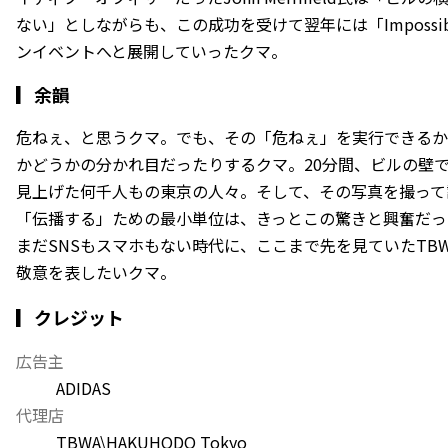
ない」としながらも、この成功を受けて翌年には「Impossibl
ンイベントへと展開していったクマ。
▎
余韻
危ねぇ、と思うクマ。でも、その「危ねぇ」を実行できるか
かどうかの分かれ目だったりするクマ。20分間、ビルの壁
見上げた何千人もの東京の人々。そして、その写真を撮って
「伝播する」ための最小単位は、きっとこの驚きと興奮だった
まだSNSもスマホもない時代に、ここまで先を見ていたTBWA
敬意を表したいクマ。
▎クレジット
広告主
ADIDAS
代理店
TBWA\HAKUHODO Tokyo