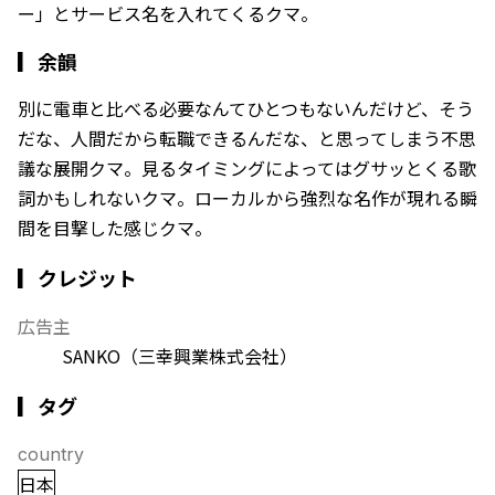
ー」とサービス名を入れてくるクマ。
▎
余韻
別に電車と比べる必要なんてひとつもないんだけど、そう
だな、人間だから転職できるんだな、と思ってしまう不思
議な展開クマ。見るタイミングによってはグサッとくる歌
詞かもしれないクマ。ローカルから強烈な名作が現れる瞬
間を目撃した感じクマ。
▎クレジット
広告主
SANKO（三幸興業株式会社）
▎タグ
country
日本