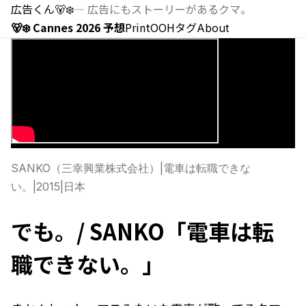
広告くん
🐻‍❄️
—
広告にもストーリーがあるクマ。
🐻‍❄️ Cannes 2026 予想
Print
OOH
タグ
About
SANKO（三幸興業株式会社）
|
電車は転職できな
い。
|
2015
|
日本
でも。/ SANKO「電車は転
職できない。」