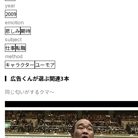
year
2009
emotion
悲しみ
期待
subject
仕事
転職
method
キャラクター
ユーモア
▎広告くんが選ぶ関連3本
同じ匂いがするクマ〜