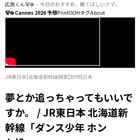
広告くん
🐻‍❄️
—
今日のおすすめ、観てほしいクマ。
🐻‍❄️ Cannes 2026 予想
Print
OOH
タグ
About
JR東日本
|
北海道新幹線開業
|
2016
|
日本
夢とか追っちゃってもいいで
すか。 / JR東日本 北海道新
幹線「ダンス少年 ホン