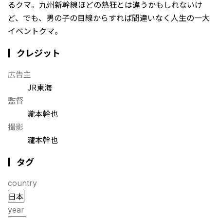
るクマ。九州新幹線ほどの熱狂とは違うかもしれないけ
ど、でも、男の子の目線からすれば間違いなく人生の一大
イベントクマ。
▎クレジット
広告主
JR東海
監督
瀧本幹也
撮影
瀧本幹也
▎タグ
country
日本
year