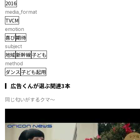
2016
media_format
TVCM
emotion
喜び
期待
subject
地域
新幹線
子ども
method
ダンス
子ども起用
▎広告くんが選ぶ関連3本
同じ匂いがするクマ〜