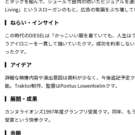
とタッグを組んで、シュールで皮肉の効いたビジュアルを連発し、「F
Living」というスローガンのもと、広告の常識をぶち壊し
▎
ねらい・インサイト
この時代のDIESELは「かっこいい服を着ていても、人生
うアイロニーを一貫して描いていたクマ。成功を約束しない
ったクマ。
▎
アイデア
詳細な映像内容や演出意図は資料が少なく、今後追記予定クマ
能。Traktor制作、監督はPontus Lowenhielmクマ。
▎
展開・成果
カンヌライオンズ1997年度グランプリ受賞クマ。同年、もう1本の
受賞という快挙クマ。
▎
余韻