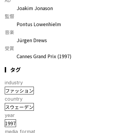
Joakim Jonason
監督
Pontus Lowenhielm
音楽
Jürgen Drews
受賞
Cannes Grand Prix
(1997)
▎タグ
industry
ファッション
country
スウェーデン
year
1997
media_format