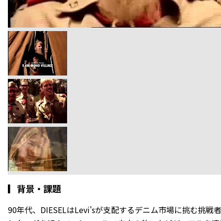
▎
背景・課題
90年代、DIESELはLevi'sが支配するデニム市場に挑む挑戦者だっ