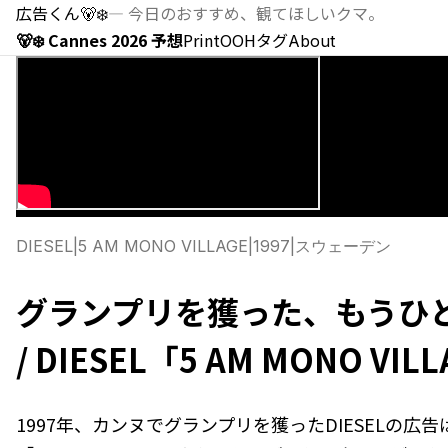
広告くん
🐻‍❄️
—
今日のおすすめ、観てほしいクマ。
🐻‍❄️ Cannes 2026 予想
Print
OOH
タグ
About
DIESEL
|
5 AM MONO VILLAGE
|
1997
|
スウェーデン
グランプリを獲った、もうひ
/ DIESEL「5 AM MONO VIL
1997年、カンヌでグランプリを獲ったDIESELの広