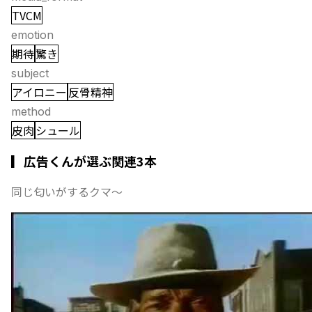
TVCM
emotion
期待
驚き
subject
アイロニー
反骨精神
method
皮肉
シュール
▎広告くんが選ぶ関連3本
同じ匂いがするクマ〜