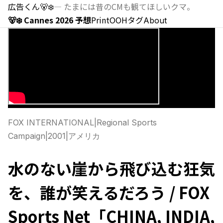
広告くん
🐻‍❄️
—
たまには昔のCMも観てほしいクマ。
🐻‍❄️ Cannes 2026 予想
Print
OOH
タグ
About
FOX INTERNATIONAL
|
Regional Sports
Campaign
|
2001
|
アメリカ
水のない崖から飛び込む狂気
を、誰が笑えるだろう / FOX
Sports Net「CHINA, INDIA,