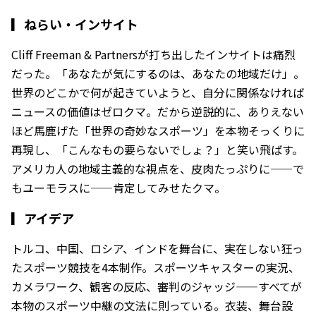
▎
ねらい・インサイト
Cliff Freeman & Partnersが打ち出したインサイトは痛烈
だった。「あなたが気にするのは、あなたの地域だけ」。
世界のどこかで何が起きていようと、自分に関係なければ
ニュースの価値はゼロクマ。だから逆説的に、ありえない
ほど馬鹿げた「世界の奇妙なスポーツ」を本物そっくりに
再現し、「こんなもの要らないでしょ？」と笑い飛ばす。
アメリカ人の地域主義的な視点を、皮肉たっぷりに——で
もユーモラスに——肯定してみせたクマ。
▎
アイデア
トルコ、中国、ロシア、インドを舞台に、実在しない狂っ
たスポーツ競技を4本制作。スポーツキャスターの実況、
カメラワーク、観客の反応、審判のジャッジ——すべてが
本物のスポーツ中継の文法に則っている。衣装、舞台設