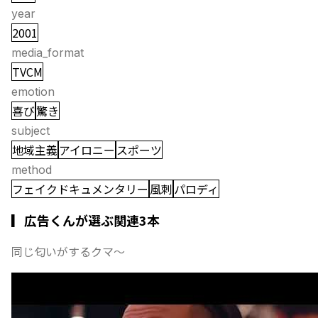
year
2001
media_format
TVCM
emotion
喜び
驚き
subject
地域主義
アイロニー
スポーツ
method
フェイクドキュメンタリー
風刺
パロディ
▎広告くんが選ぶ関連3本
同じ匂いがするクマ〜