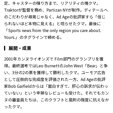
定、キャスターの喋り方まで、リアリティの塊クマ。
Traktorが監督を務め、Partizan NYが制作。ディテールへ
のこだわりが尋常じゃなく、Ad Ageの批評家すら「信じ
られないほど本物に見える」と唸らせたクマ。最後に
「Sports news from the only region you care about.
Yours.」のタグラインで締める。
▎
展開・成果
2001年カンヌライオンズで Film部門のグランプリを獲
得。最終選考ではLeo BurnettのJohn West「Bear」と争
い、3分の2の票を獲得して勝利したクマ。ユーモア広告
として圧倒的な完成度を評価された一方、Ad Ageの批評
家Bob Garfieldからは「面白すぎて、肝心の訴求が伝わっ
ていない」という辛辣なレビューも受けた。それでもカン
ヌの審査員たちは、このクラフトと風刺の強度に抗えなか
ったクマ。