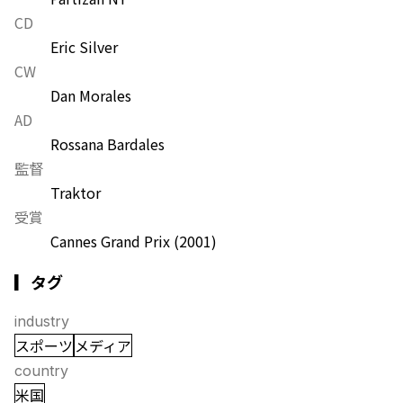
CD
Eric Silver
CW
Dan Morales
AD
Rossana Bardales
監督
Traktor
受賞
Cannes Grand Prix
(2001)
▎タグ
industry
スポーツ
メディア
country
米国