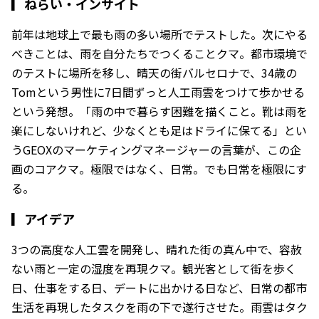
▎
ねらい・インサイト
前年は地球上で最も雨の多い場所でテストした。次にやる
べきことは、雨を自分たちでつくることクマ。都市環境で
のテストに場所を移し、晴天の街バルセロナで、34歳の
Tomという男性に7日間ずっと人工雨雲をつけて歩かせる
という発想。「雨の中で暮らす困難を描くこと。靴は雨を
楽にしないけれど、少なくとも足はドライに保てる」とい
うGEOXのマーケティングマネージャーの言葉が、この企
画のコアクマ。極限ではなく、日常。でも日常を極限にす
る。
▎
アイデア
3つの高度な人工雲を開発し、晴れた街の真ん中で、容赦
ない雨と一定の湿度を再現クマ。観光客として街を歩く
日、仕事をする日、デートに出かける日など、日常の都市
生活を再現したタスクを雨の下で遂行させた。雨雲はタク