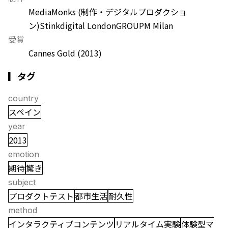
MediaMonks (制作・デジタルプロダクショ
ン)
Stinkdigital London
GROUPM Milan
受賞
Cannes Gold
(2013)
▎タグ
country
スペイン
year
2013
emotion
期待
驚き
subject
プロダクトテスト
都市生活
耐久性
method
インタラクティブコンテンツ
リアルタイム実験
体験型マ