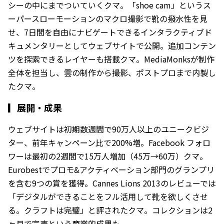
シーの中にまでついていくクマ。「shoe cam」というス
ーパースローモーションのマクロ撮影で靴の撥水性を見
せ、7日間を自由にナビゲートできるインタラクティブド
キュメンタリーとしてウェブサイトで公開。追加コンテン
ツを探索できるレイヤーも搭載クマ。MediaMonksが制作
全体を担当し、雲の制作から撮影、ポストプロまで内製し
たクマ。
▎
展開・成果
ウェブサイトは初期数週間で90万人以上のユニークビジ
ター、前年キャンペーン比で200%増。Facebook フォロ
ワーは最初の2週間で15万人増加（45万→60万）クマ。
Eurobestでプロモ&アクティベーション部門のグランプリ
を含む9つの賞を獲得。Cannes Lions 2013のレビューでは
「デジタルができることをフル活用して靴を欲しくさせ
る。クラフトは完璧」と評されたクマ。コレクションは2
ヶ月で完売という商業的成果も。