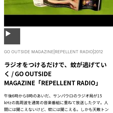
▶
GO OUTSIDE MAGAZINE
|
REPELLENT RADIO
|
2012
ラジオをつけるだけで、蚊が逃げてい
く / GO OUTSIDE
MAGAZINE「REPELLENT RADIO」
午後6時から8時のあいだ、サンパウロのラジオ局が15
kHzの高周波を通常の音楽番組に重ねて放送したクマ。人
間には聞こえないけど、蚊には聞こえる。しかも天敵トン