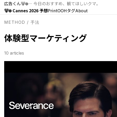
広告くん
🐻‍❄️
—
今日のおすすめ、観てほしいクマ。
🐻‍❄️ Cannes 2026 予想
Print
OOH
タグ
About
METHOD / 手法
体験型マーケティング
10
articles