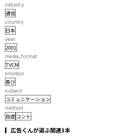
industry
通信
country
日本
year
2001
media_format
TVCM
emotion
喜び
subject
コミュニケーション
method
自虐
コント
▎広告くんが選ぶ関連3本