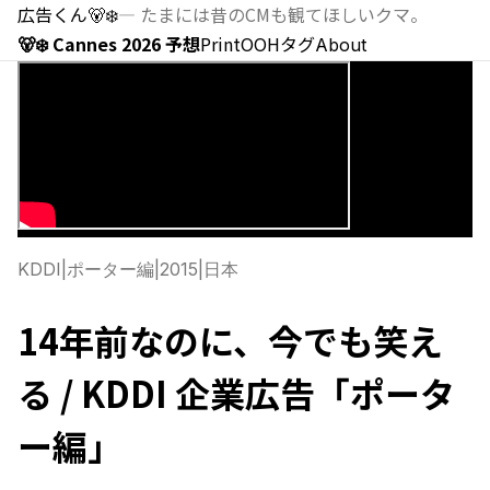
広告くん
🐻‍❄️
—
たまには昔のCMも観てほしいクマ。
🐻‍❄️ Cannes 2026 予想
Print
OOH
タグ
About
KDDI
|
ポーター編
|
2015
|
日本
14年前なのに、今でも笑え
る / KDDI 企業広告「ポータ
ー編」