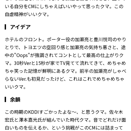
いる自分をCMにしちゃえばいいやって思ったクマ。この
自虐精神がいいクマ。
▎
アイデア
ホテルのフロント。ポーター役の加瀬亮と豊川悦司のやり
とりで、トヨエツの空回り感と加瀬亮の気持ち悪さと、途
中の"Oops"が強調されてコントとして最高の仕上がりク
マ。30秒Verと15秒が家でTV見てて流れてきて、めちゃめ
ちゃ笑った記憶が鮮明にあるクマ。前半の加瀬亮がしゃべ
らないVer.も初見だったけど、これはこれでめちゃめちゃ
いいクマ。
▎
余韻
この時期のKDDIすごかったよな〜、と思うクマ。佐々木
宏氏と澤本嘉光氏が組んでいた時代クマ。音でどれだけ面
白いものを伝えるか、という挑戦がこのCMには詰まって