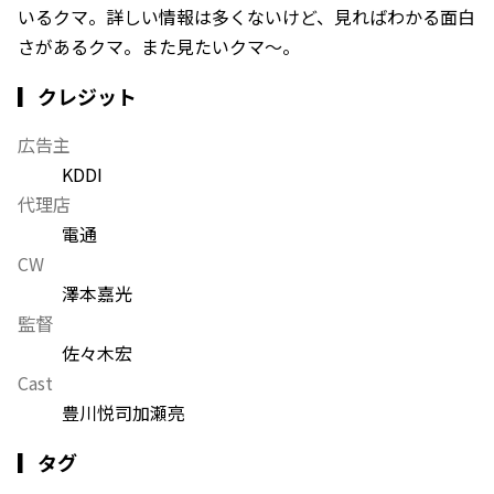
いるクマ。詳しい情報は多くないけど、見ればわかる面白
さがあるクマ。また見たいクマ〜。
▎クレジット
広告主
KDDI
代理店
電通
CW
澤本嘉光
監督
佐々木宏
Cast
豊川悦司
加瀬亮
▎タグ