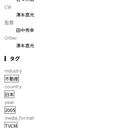
CW
澤本嘉光
監督
田中秀幸
Other
澤本嘉光
▎タグ
industry
不動産
country
日本
year
2005
media_format
TVCM