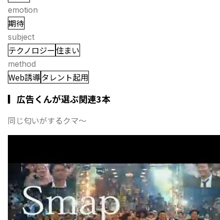
emotion
期待
subject
テクノロジー
住まい
method
Web誘導
タレント起用
▎広告くんが選ぶ関連3本
同じ匂いがするクマ〜