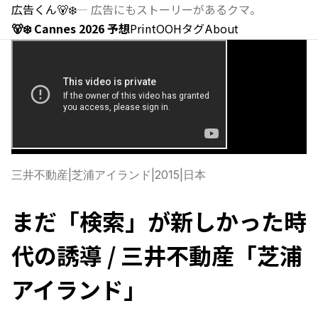
広告くん
🐻‍❄️
—
広告にもストーリーがあるクマ。
🐻‍❄️ Cannes 2026 予想
Print
OOH
タグ
About
三井不動産
|
芝浦アイランド
|
2015
|
日本
まだ「検索」が新しかった時
代の誘導 / 三井不動産「芝浦
アイランド」