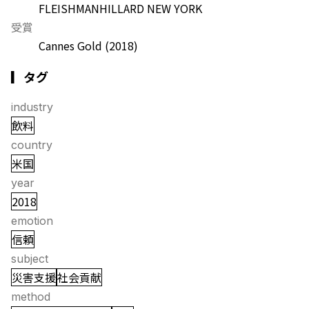
FLEISHMANHILLARD NEW YORK
受賞
Cannes Gold
(2018)
▎タグ
industry
飲料
country
米国
year
2018
emotion
信頼
subject
災害支援
社会貢献
method