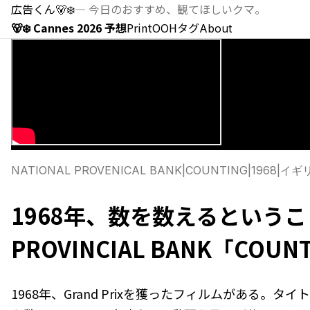
広告くん
🐻‍❄️
—
今日のおすすめ、観てほしいクマ。
🐻‍❄️ Cannes 2026 予想
Print
OOH
タグ
About
NATIONAL PROVENICAL BANK
|
COUNTING
|
1968
|
イギ
1968年、数を数えるということ /
PROVINCIAL BANK「COUN
1968年、Grand Prixを獲ったフィルムがある。タイ