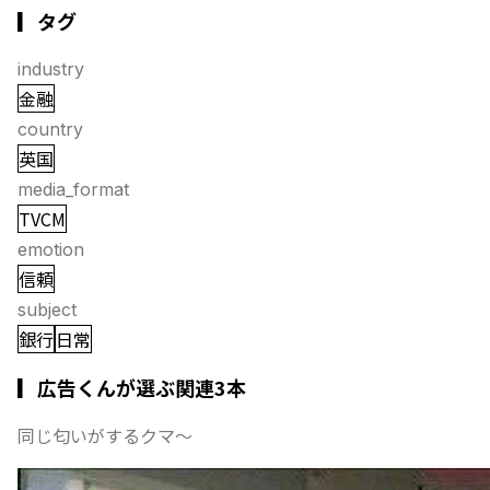
▎タグ
industry
金融
country
英国
media_format
TVCM
emotion
信頼
subject
銀行
日常
▎広告くんが選ぶ関連3本
同じ匂いがするクマ〜