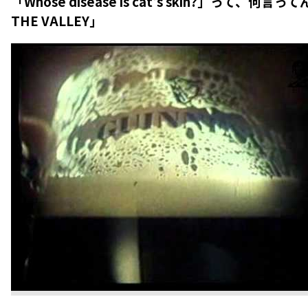
「Whose disease is cat's skin?」って、何言っ
THE VALLEY」