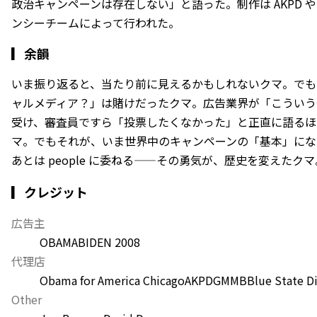
政治キャンペーンは存在しない」と語った。制作は AKPD や
ンシーチームによって行われた。
▎
余韻
いま振り返ると、当たり前に見えるかもしれないクマ。でも2
ャルメディア？」は賭けだったクマ。広告業界が「こういう
受け、審査員ですら「投票したくなかった」と正直に語るほ
マ。でもそれが、いま世界中のキャンペーンの「基本」にな
あとは people に委ねる——その勇気が、歴史を変えたクマ
▎クレジット
広告主
OBAMA
BIDEN 2008
代理店
Obama for America Chicago
AKPD
GMMB
Blue State Di
Other