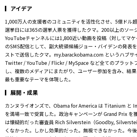
▎
アイデア
1,000万人の支援者のコミュニティを活性化させ、5億ド
選挙日には365の選挙人票を獲得したクマ。200以上のソ
YouTubeチャンネルには1,800近い動画を投稿（対してマ
のSMS配信として、副大統領候補ジョー・バイデンの発表を
ストで送信したクマ。my.barackobama.com というハブサイ
Twitter / YouTube / Flickr / MySpace など全
し、複数のメディアにまたがり、ユーザー参加を含み、結果
最も重要なテーマを体現した。
▎
展開・成果
カンヌライオンズで、Obama for America は Titanium と Inte
を満場一致で受賞した。政治キャンペーンが Grand Prix
は懐疑的だった審査員 Rich Silverstein（Goodby, Silverst
くなかった。しかし効果的だった。無視できなかった。今後