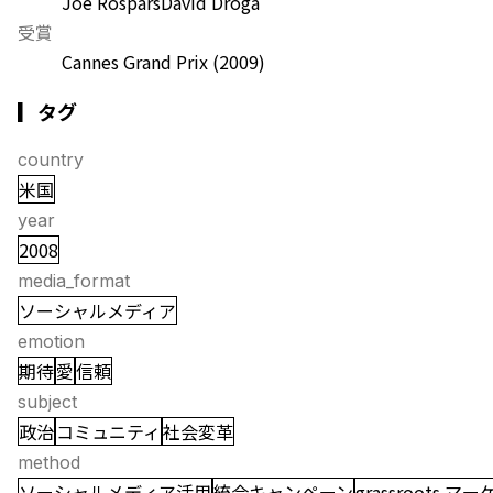
Joe Rospars
David Droga
受賞
Cannes Grand Prix
(2009)
▎タグ
country
米国
year
2008
media_format
ソーシャルメディア
emotion
期待
愛
信頼
subject
政治
コミュニティ
社会変革
method
ソーシャルメディア活用
統合キャンペーン
grassroots 