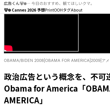
広告くん
🐻‍❄️
—
今日のおすすめ、観てほしいクマ。
🐻‍❄️ Cannes 2026 予想
Print
OOH
タグ
About
OBAMA/BIDEN 2008
|
OBAMA FOR AMERICA
|
2009
|
アメ
政治広告という概念を、不可逆
Obama for America「OBAM
AMERICA」