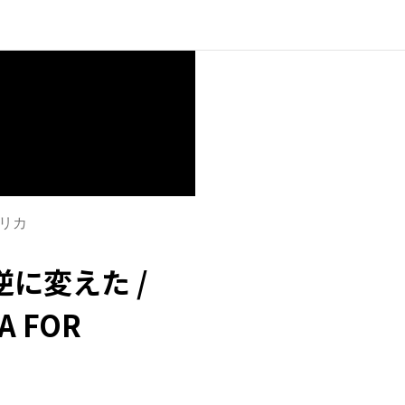
リカ
に変えた /
A FOR