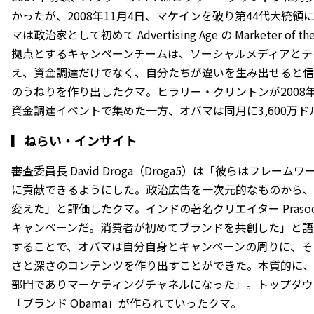
かったが、2008年11月4日、マケインを破り第44代大統領
マは政治家として初めて Advertising Age の Marketer of
拠点とするキャンペーンチームは、ソーシャルメディアとテ
え、資金調達だけでなく、自分たちが違いを生み出せると信じる emp
のうねりを作り出したクマ。ヒラリー・クリントンが2008年1
資金調達イベントで集めた一方、オバマは同月に3,600万ド
▎
ねらい・インサイト
審査委員長 David Droga（Droga5）は「彼らはフレ
に貢献できるようにした。政治広告を一次元的なものから、
変えた」と評価したクマ。インドの著名クリエイター Prasoon
キャンペーンだ。消費者が初めてブランドを共創した」と語った
することで、オバマは自分自身とキャンペーンの周りに、そ
さと深さのコンテンツを作り出すことができた。本質的に、
部門でありマーケティングチャネルになった」。トップダウ
「ブランド Obama」が作られていったクマ。