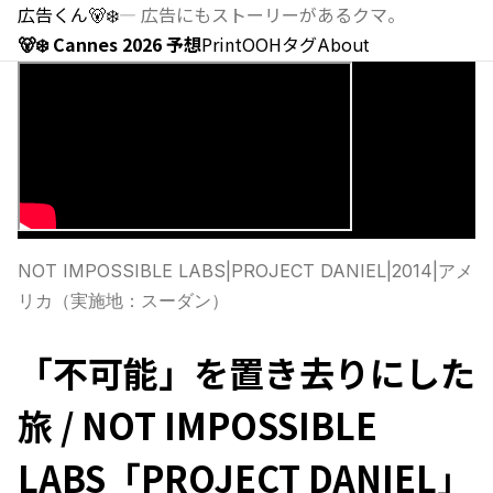
広告くん
🐻‍❄️
—
広告にもストーリーがあるクマ。
🐻‍❄️ Cannes 2026 予想
Print
OOH
タグ
About
NOT IMPOSSIBLE LABS
|
PROJECT DANIEL
|
2014
|
アメ
リカ（実施地：スーダン）
「不可能」を置き去りにした
旅 / NOT IMPOSSIBLE
LABS「PROJECT DANIEL」