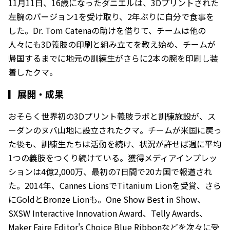
11月11日、16歳になったダニエルは、3Dプリントされた
左腕のバージョン1を受け取り、2年ぶりに自分で食事を
した。Dr. Tom Catenaの助けを借りて、チームは他の
人々にも3D義肢の印刷と組み立てを教え始め、チームが
帰国するまでに地元の訓練生がさらに2本の腕を印刷し装
着したクマ。
▎
展開・成果
おそらく世界初の3Dプリント義肢ラボと訓練施設が、ス
ーダンのヌバ山地に設立されたクマ。チームが米国に戻っ
た後も、訓練生たちは活動を続け、状況が許せば週に平均
1つの義肢をつくり続けている。獲得メディアインプレッ
ションは4億2,000万、最初の7日間で20カ国で報道され
た。2014年、Cannes LionsでTitanium Lionを受賞、さら
にGoldとBronze Lionも。One Show Best in Show、
SXSW Interactive Innovation Award、Telly Awards、
Maker Faire Editor's Choice Blue Ribbonなどを次々に受