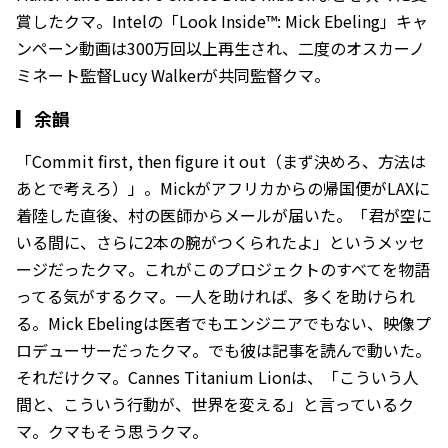
賞したクマ。Intelの「Look Inside™: Mick Ebeling」キャ
ンペーン動画は300万回以上再生され、二度のオスカーノ
ミネート監督Lucy Walkerが共同監督クマ。
▎
余韻
「Commit first, then figure it out（まず決めろ、方法は
あとで考えろ）」。Mickがアフリカからの帰国便がLAXに
着陸した直後、村の医師からメールが届いた。「君が空に
いる間に、さらに2本の腕がつくられたよ」というメッセ
ージだったクマ。これがこのプロジェクトのすべてを物語
ってる気がするクマ。一人を助ければ、多くを助けられ
る。Mick Ebelingは医者でもエンジニアでもない、映像プ
ロデューサーだったクマ。でも彼は記事を読んで動いた。
それだけクマ。Cannes Titanium Lionは、「こういう人
間と、こういう行動が、世界を変える」と言っているク
マ。クマもそう思うクマ。