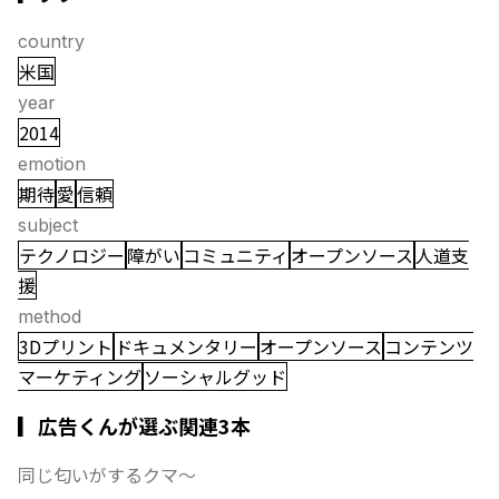
country
米国
year
2014
emotion
期待
愛
信頼
subject
テクノロジー
障がい
コミュニティ
オープンソース
人道支
援
method
3Dプリント
ドキュメンタリー
オープンソース
コンテンツ
マーケティング
ソーシャルグッド
▎広告くんが選ぶ関連3本
同じ匂いがするクマ〜