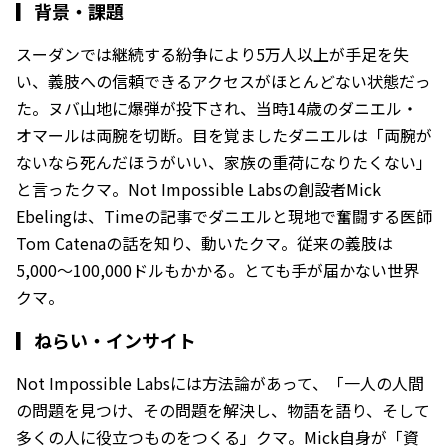
▎
背景・課題
スーダンでは継続する紛争により5万人以上が手足を失
い、義肢への信頼できるアクセスがほとんどない状態だっ
た。ヌバ山地に爆弾が投下され、当時14歳のダニエル・
オマールは両腕を切断。目を覚ましたダニエルは「両腕が
ないなら死んだほうがいい、家族の重荷になりたくない」
と言ったクマ。Not Impossible Labsの創設者Mick
Ebelingは、Timeの記事でダニエルと現地で奮闘する医師
Tom Catenaの話を知り、動いたクマ。従来の義肢は
5,000〜100,000ドルもかかる。とても手が届かない世界
クマ。
▎
ねらい・インサイト
Not Impossible Labsには方法論があって、「一人の人間
の問題を見つけ、その問題を解決し、物語を語り、そして
多くの人に役立つものをつくる」クマ。Mick自身が「資