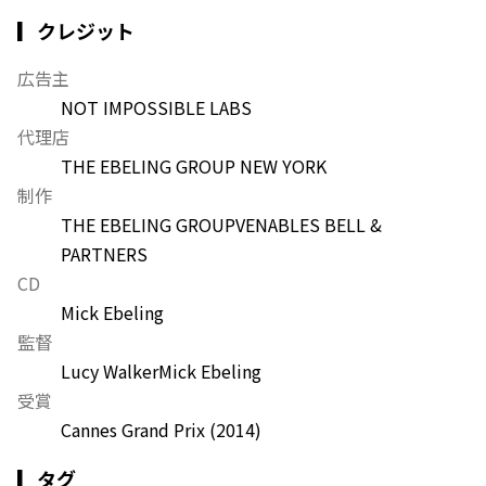
▎クレジット
広告主
NOT IMPOSSIBLE LABS
代理店
THE EBELING GROUP NEW YORK
制作
THE EBELING GROUP
VENABLES BELL &
PARTNERS
CD
Mick Ebeling
監督
Lucy Walker
Mick Ebeling
受賞
Cannes Grand Prix
(2014)
▎タグ