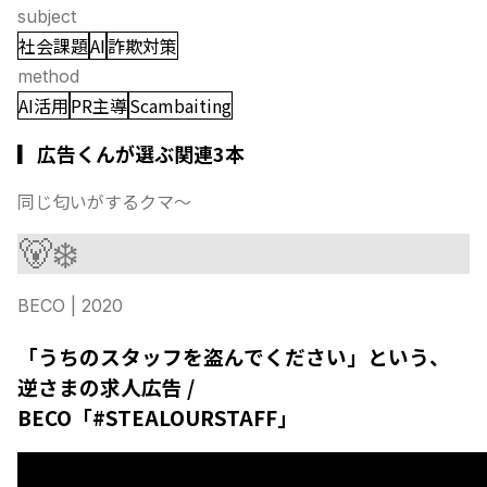
subject
社会課題
AI
詐欺対策
method
AI活用
PR主導
Scambaiting
▎広告くんが選ぶ関連3本
同じ匂いがするクマ〜
🐻‍❄️
BECO
| 2020
「うちのスタッフを盗んでください」という、
逆さまの求人広告 /
BECO「#STEALOURSTAFF」