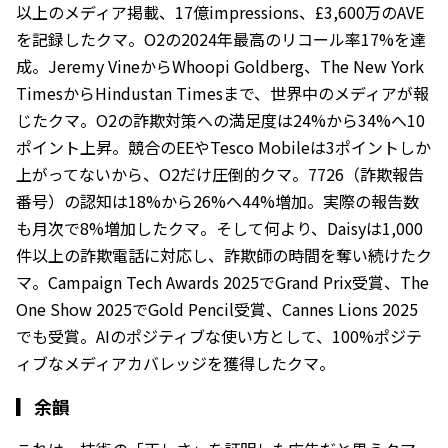
以上のメディア掲載、17億impressions、£3,600万のAVE
を記録したクマ。O2の2024年最高のリコール率17%を達
成。Jeremy VineからWhoopi Goldberg、The New York
TimesからHindustan Timesまで、世界中のメディアが報
じたクマ。O2の詐欺対策への満足度は24%から34%へ10
ポイント上昇。競合のEEやTesco Mobileは3ポイントしか
上がってないから、O2だけ圧倒的クマ。7726（詐欺報告
番号）の認知は18%から26%へ44%増加。実際の報告数
も月次で8%増加したクマ。そして何より、Daisyは1,000
件以上の詐欺電話に対応し、詐欺師の時間を奪い続けたク
マ。Campaign Tech Awards 2025でGrand Prix受賞、The
One Show 2025でGold Pencil受賞、Cannes Lions 2025
でも受賞。AIのポジティブな使い方として、100%ポジテ
ィブなメディアカバレッジを獲得したクマ。
▎
余韻