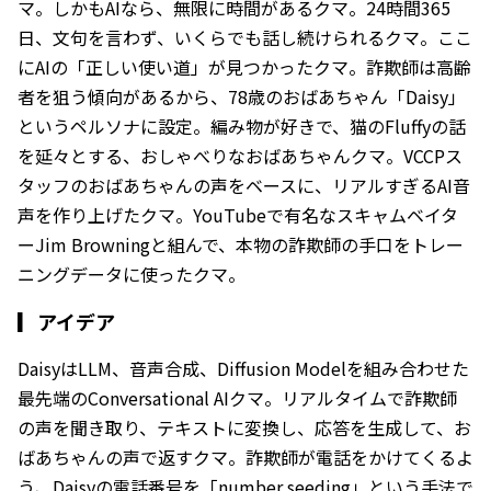
マ。しかもAIなら、無限に時間があるクマ。24時間365
日、文句を言わず、いくらでも話し続けられるクマ。ここ
にAIの「正しい使い道」が見つかったクマ。詐欺師は高齢
者を狙う傾向があるから、78歳のおばあちゃん「Daisy」
というペルソナに設定。編み物が好きで、猫のFluffyの話
を延々とする、おしゃべりなおばあちゃんクマ。VCCPス
タッフのおばあちゃんの声をベースに、リアルすぎるAI音
声を作り上げたクマ。YouTubeで有名なスキャムベイタ
ーJim Browningと組んで、本物の詐欺師の手口をトレー
ニングデータに使ったクマ。
▎
アイデア
DaisyはLLM、音声合成、Diffusion Modelを組み合わせた
最先端のConversational AIクマ。リアルタイムで詐欺師
の声を聞き取り、テキストに変換し、応答を生成して、お
ばあちゃんの声で返すクマ。詐欺師が電話をかけてくるよ
う、Daisyの電話番号を「number seeding」という手法で