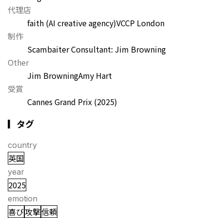
代理店
faith (AI creative agency)
VCCP London
制作
Scambaiter Consultant: Jim Browning
Other
Jim Browning
Amy Hart
受賞
Cannes Grand Prix
(2025)
▎タグ
country
英国
year
2025
emotion
喜び
攻撃
信頼