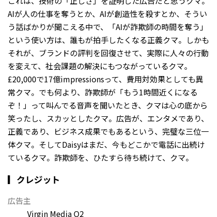
これは、技術の「正しさ」を証明した広告だと思うクマ。
AIが人の仕事を奪うとか、AIが創造性を殺すとか、そうい
う話ばかりが聞こえる中で、「AIが詐欺師の時間を奪う」
という使い方は、誰もが拍手したくなる正義クマ。しかも
それが、ブランドの評判を回復させて、実際に人々の行動
を変えて、社会課題の解決にもつながっているクマ。
£20,000で17億impressionsって、費用対効果としても異
常クマ。でも何より、詐欺師が「もう1時間近くになる
ぞ！」って叫んでる音声を聞いたとき、クマは心の底から
笑ったし、スカッとしたクマ。広告が、エンタメであり、
正義であり、ビジネス成果でもあるという、完璧な三位一
体クマ。そしてDaisyはまだ、今もどこかで電話に出続け
ているクマ。詐欺師を、ひたすら待ち続けて、クマ。
▎クレジット
広告主
Virgin Media O2