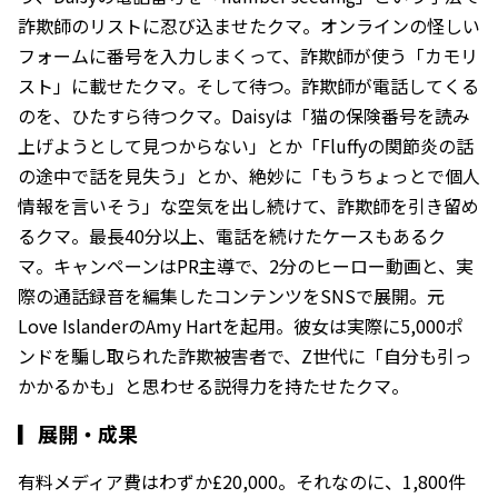
詐欺師のリストに忍び込ませたクマ。オンラインの怪しい
フォームに番号を入力しまくって、詐欺師が使う「カモリ
スト」に載せたクマ。そして待つ。詐欺師が電話してくる
のを、ひたすら待つクマ。Daisyは「猫の保険番号を読み
上げようとして見つからない」とか「Fluffyの関節炎の話
の途中で話を見失う」とか、絶妙に「もうちょっとで個人
情報を言いそう」な空気を出し続けて、詐欺師を引き留め
るクマ。最長40分以上、電話を続けたケースもあるク
マ。キャンペーンはPR主導で、2分のヒーロー動画と、実
際の通話録音を編集したコンテンツをSNSで展開。元
Love IslanderのAmy Hartを起用。彼女は実際に5,000ポ
ンドを騙し取られた詐欺被害者で、Z世代に「自分も引っ
かかるかも」と思わせる説得力を持たせたクマ。
▎
展開・成果
有料メディア費はわずか£20,000。それなのに、1,800件