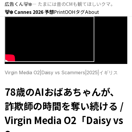
広告くん
🐻‍❄️
—
たまには昔のCMも観てほしいクマ。
🐻‍❄️ Cannes 2026 予想
Print
OOH
タグ
About
Virgin Media O2
|
Daisy vs Scammers
|
2025
|
イギリス
78歳のAIおばあちゃんが、
詐欺師の時間を奪い続ける /
Virgin Media O2「Daisy vs