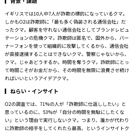
▎
背景・課題
イギリスでは10人中7人が詐欺の標的になっているクマ。
しかもO2は詐欺師に「最も多く偽装される通信会社」だ
ったクマ。顧客を守れない通信会社としてブランドレピュ
テーションの危機クマ。詐欺師は匿名で、国外から、バー
ナーフォンを使って組織的に攻撃してくるから、通信会社
が直接逮捕することはできないクマ。警察じゃないから、
クマ。じゃあどうするか。時間を奪うクマ。詐欧師にとっ
て時間こそがお金だから、その時間を無限に浪費させ続け
ればいいというアイデアクマ。
▎
ねらい・インサイト
O2の調査では、71%の人が「詐欺師に仕返ししたい」と
思っているのに、53%が「自分の時間を無駄にしたくな
い」という理由で実行しないクマ。つまり、誰かが代わり
に詐欺師の相手をしてくれたら最高、というインサイトク