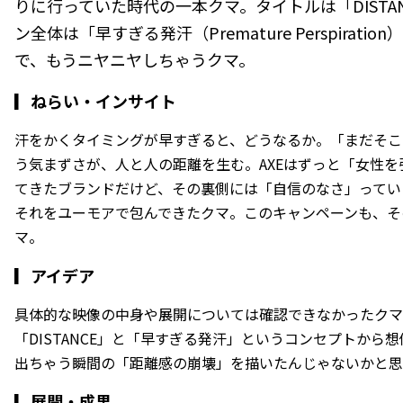
りに行っていた時代の一本クマ。タイトルは「DISTA
ン全体は「早すぎる発汗（Premature Perspirat
で、もうニヤニヤしちゃうクマ。
▎
ねらい・インサイト
汗をかくタイミングが早すぎると、どうなるか。「まだそこ
う気まずさが、人と人の距離を生む。AXEはずっと「女性
てきたブランドだけど、その裏側には「自信のなさ」ってい
それをユーモアで包んできたクマ。このキャンペーンも、そ
マ。
▎
アイデア
具体的な映像の中身や展開については確認できなかったクマ
「DISTANCE」と「早すぎる発汗」というコンセプトから
出ちゃう瞬間の「距離感の崩壊」を描いたんじゃないかと思
▎
展開・成果