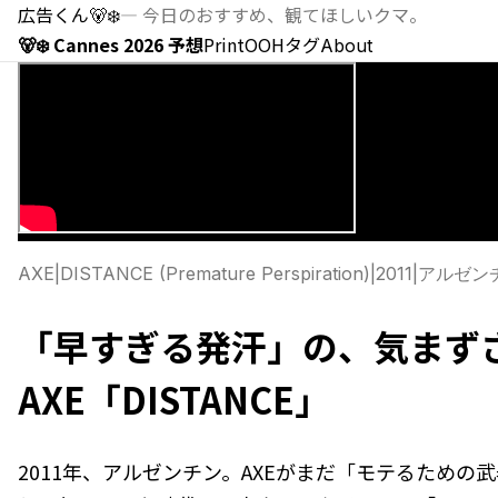
広告くん
🐻‍❄️
—
今日のおすすめ、観てほしいクマ。
🐻‍❄️ Cannes 2026 予想
Print
OOH
タグ
About
AXE
|
DISTANCE (Premature Perspiration)
|
2011
|
アルゼン
「早すぎる発汗」の、気まずさ
AXE「DISTANCE」
2011年、アルゼンチン。AXEがまだ「モテるための