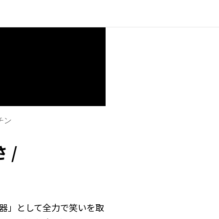
チン
 /
武器」として全力で笑いを取