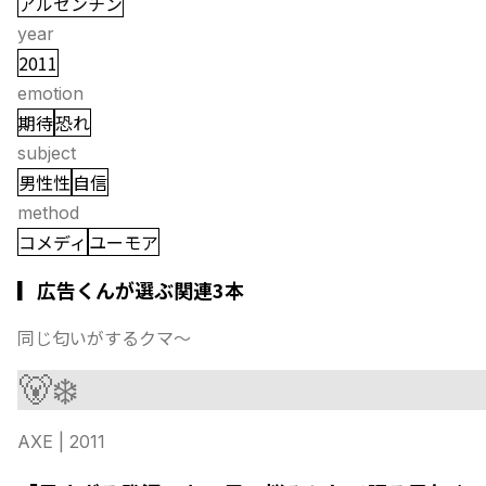
アルゼンチン
year
2011
emotion
期待
恐れ
subject
男性性
自信
method
コメディ
ユーモア
▎広告くんが選ぶ関連3本
同じ匂いがするクマ〜
🐻‍❄️
AXE
| 2011