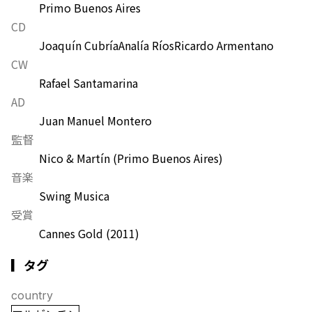
Primo Buenos Aires
CD
Joaquín Cubría
Analía Ríos
Ricardo Armentano
CW
Rafael Santamarina
AD
Juan Manuel Montero
監督
Nico & Martín (Primo Buenos Aires)
音楽
Swing Musica
受賞
Cannes Gold
(2011)
▎タグ
country