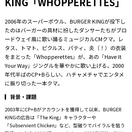
KING「WHOPPERETTES」
2006年のスーパーボウル、BURGER KINGが投下し
たのはバーガーの具材に扮したダンサーたちがブロ
ードウェイ風に歌い踊るミュージカルCMクマ。レ
タス、トマト、ピクルス、パティ、炎（！）の衣装
をまとった「Whopperettes」が、あの「Have It
Your Way」ジングルを華やかに歌い上げる。2000
年代半ばのCP+Bらしい、ハチャメチャでエンタメ
に振り切った一本クマ。
▎
背景・課題
2003年にCP+Bがアカウントを獲得して以来、BURGER
KINGの広告は「The King」キャラクターや
「Subservient Chicken」など、型破りでバイラルを狙う