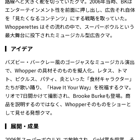
路線へと大きく舵を切っていたクマ。2006年当時、BKは
エンターテインメント性を前面に押し出し、広告それ自体
を「見たくなるコンテンツ」にする戦略を取っていた。
Whopperettes はその流れの中で、スーパーボウルという
最大舞台に投下されたミュージカル型広告クマ。
▎
アイデア
バズビー・バークレー風のゴージャスなミュージカル演出
で、Whopper の具材そのものを擬人化。レタス、トマ
ト、ピクルス、パティ、炎といった「食材キャラクター」
たちが歌い踊り、「Have It Your Way」を祝福するクマ。
リオで7日間かけて撮影され、Brooke Burkeも登場。商
品を説明するのではなく、Whopperそのものをショーと
して見せる発想クマ。
▎
展開・成果
2006年スーパーボウルXL で放映され、Gold賞を受賞。そ