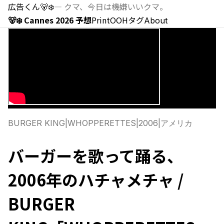
広告くん
🐻‍❄️
—
クマ、今日は機嫌いいクマ。
🐻‍❄️ Cannes 2026 予想
Print
OOH
タグ
About
BURGER KING
|
WHOPPERETTES
|
2006
|
アメリカ
バーガーを歌って踊る、
2006年のハチャメチャ /
BURGER