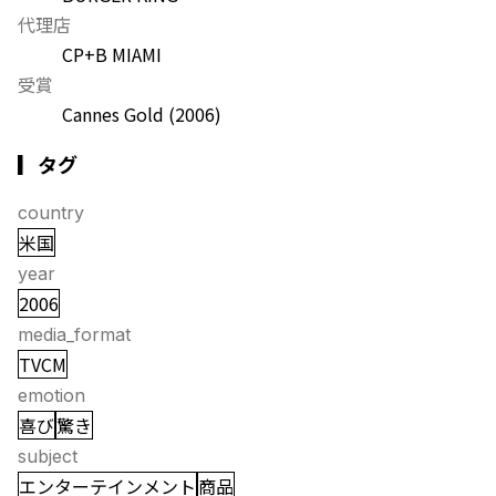
代理店
CP+B MIAMI
受賞
Cannes Gold
(2006)
▎タグ
country
米国
year
2006
media_format
TVCM
emotion
喜び
驚き
subject
エンターテインメント
商品