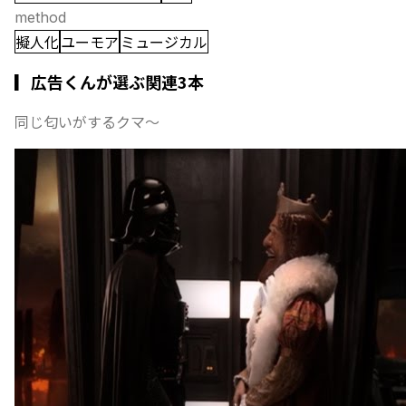
method
擬人化
ユーモア
ミュージカル
▎広告くんが選ぶ関連3本
同じ匂いがするクマ〜