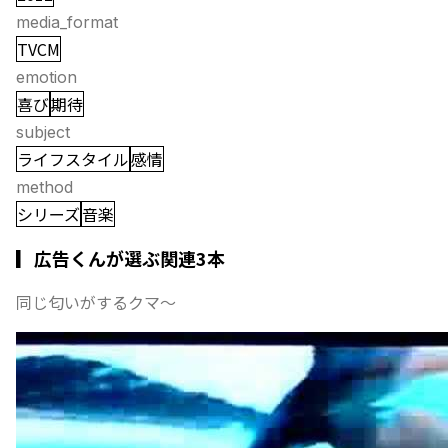
media_format
TVCM
emotion
喜び
期待
subject
ライフスタイル
感情
method
シリーズ
音楽
▎広告くんが選ぶ関連3本
同じ匂いがするクマ〜