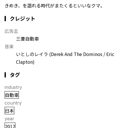
きめき、を語れる時代がまたくるといいなクマ。
▎クレジット
広告主
三菱自動車
音楽
いとしのレイラ (Derek And The Dominos / Eric
Clapton)
▎タグ
industry
自動車
country
日本
year
2012