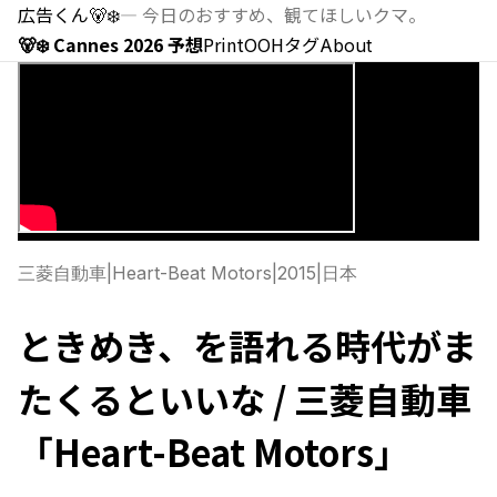
広告くん
🐻‍❄️
—
今日のおすすめ、観てほしいクマ。
🐻‍❄️ Cannes 2026 予想
Print
OOH
タグ
About
三菱自動車
|
Heart-Beat Motors
|
2015
|
日本
ときめき、を語れる時代がま
たくるといいな / 三菱自動車
「Heart-Beat Motors」